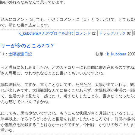
制約が外れるなあなんて思っています。
込みにコメントつけても、小さくコメントに（１）とつくだけで、とても見
ので、新たな書き込みします。
k_kuboteraさんのブログを読む
コメント
トラックバック
(2)
(6)
ゴリーが今のところ2つ？
リ :
太陽観測日記
執筆 :
k_kubotera
2007
っと理解に苦しみましたが、どのカテゴリーにも自由に書き込めるのですね
野さん専用に、づれづれなるままに書いてもいいんですよね。
陽観測日記」ですか。書くことないです。ただただ、太陽が出ていれは、観
それが楽しみです。太陽観測なんてに狭くこだわらず、太陽観測が生活の一部
して、生活の中で見たり、感じたり、考えたりしたことを、書きたくなったら
そんな感じでいいんですかね。
にしても、黒点少ないですよね。もうこんな状態が何ヶ月続いているでしょ
れ半年以上。そろそろどっかんと復活をお願いしたいところです。前回の極小
なか無黒点を記録することはなかったのですが、今回は、かなりの数に上りま
貴重かな。