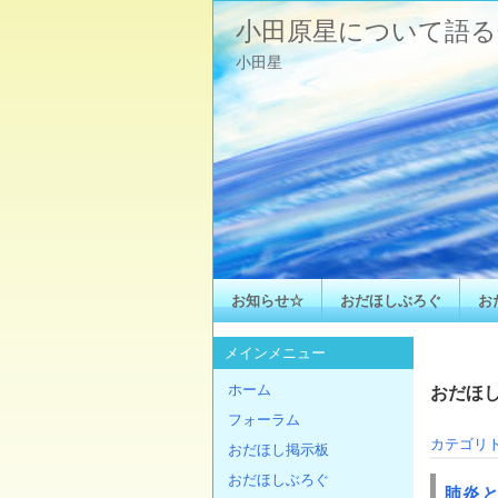
小田原星について語る
小田星
お知らせ☆
おだほしぶろぐ
お
メインメニュー
ホーム
おだほしぶ
フォーラム
カテゴリ
おだほし掲示板
おだほしぶろぐ
肺炎