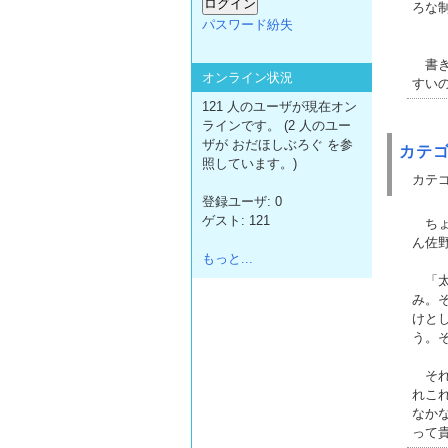
ろな
パスワード紛失
書き
オンライン状況
すい
121 人のユーザが現在オン
ラインです。 (2 人のユー
ザが おだほしぶろぐ を参
カテ
照しています。)
カテゴ
登録ユーザ: 0
ゲスト: 121
ちょ
ん佐
もっと...
「太
み。
けと
う。
それ
れこ
なか
って