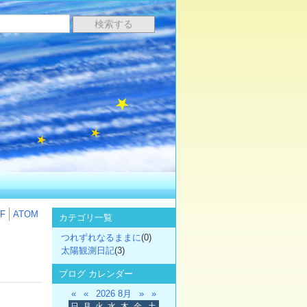
F
ATOM
カテゴリ一覧
つれずれなるままに
(0)
太陽観測日記
(3)
ブログ カレンダー
«
«
2026 8月
»
»
日
月
火
水
木
金
土