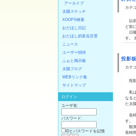
アーカイブ
カテゴ
太陽スケッチ
XOOPS検索
以前
ど前
おだほし日記
日曜
おだほし的富岳百景
す。
ニュース
ユーザー招待
投影
ふぉと掲示板
カテゴ
太陽ブログ
WEBリンク集
投影
サイトマップ
私は
ログイン
なる
た太
ユーザ名:
長時
パスワード:
す。
観測
IDとパスワードを記憶
長時