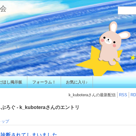
会
だほし掲示板
フォーラム！
お気に入り♪
k_kuboteraさんの最新配信
RSS
RD
ろぐ - k_kuboteraさんのエントリ
トップ
と診断されてしまいました