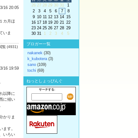
26
27
28
29
30
31
1
3/16 20:05
2
3
4
5
6
7
8
9
10
11
12
13
14
15
１カ月ほ
16
17
18
19
20
21
22
23
24
25
26
27
28
29
ていま
30
31
1
2
3
4
5
ブロガー一覧
閲覧 (4931)
nakanek
(30)
k_kubotera
(3)
sano
(109)
3/16 19:59
tochi
(69)
ねっとしょっぴんぐ
。
サーチする:
れ以降に
西に傾い
。
分かりま
います。
、いろい