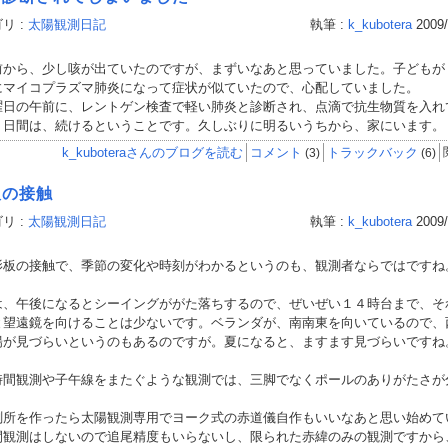
リ :
太陽観測日記
執筆 :
k_kubotera
2009/
から、少し咳が出ていたのですが、まずいなあと思っていました。子どもが
にマイコプラズマ肺炎になって症状が似ていたので、心配していました。
日の午前に、レントゲン検査で軽い肺炎と診断され、点滴で抗生物質を入れ
３日間は、続けるということです。久しぶりに明るいうちから、家にいます。
k_kuboteraさんのブログを読む
コメント
トラックバック
(3)
(6)
板の接触
リ :
太陽観測日記
執筆 :
k_kubotera
2009/
板の接触で、季節の変化や時刻がわかるというのも、観測者ならではですね
、午後になるとシーイングががた落ちするので、ぜいぜい１４時台まで、そ
と望遠鏡を向けることは少ないです。ベランダが、南南東を向いているので、
陽が見づらいというのもあるのですが。夏になると、ますます見づらいですね
間観測や子午線をまたぐような観測では、三脚でなくポールのありがたさが
所を作ったら太陽観測専用でヨーク式の赤道儀自作もいいなあと思い始めて
間観測はしないので追尾精度もいらないし、限られた赤緯のみの観測ですから