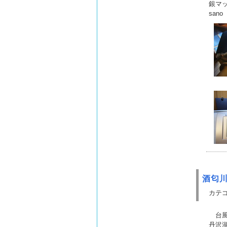
銀マ
sano
酒匂
カテゴ
台風
丹沢