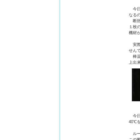
今日
なる
断熱
１枚
機材
実際
せん
棒温
上出
今日
40
ルー
この