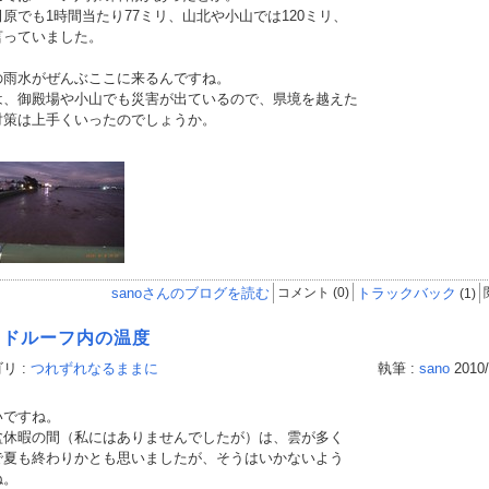
原でも1時間当たり77ミリ、山北や小山では120ミリ、
言っていました。
雨水がぜんぶここに来るんですね。
は、御殿場や小山でも災害が出ているので、県境を越えた
対策は上手くいったのでしょうか。
sanoさんのブログを読む
コメント (0)
トラックバック
(1)
イドルーフ内の温度
リ :
つれずれなるままに
執筆 :
sano
2010/
ですね。
休暇の間（私にはありませんでしたが）は、雲が多く
で夏も終わりかとも思いましたが、そうはいかないよう
ね。