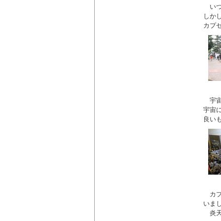
いつ
しか
カプ
宇宙
宇宙
良い
カプ
いま
炎天