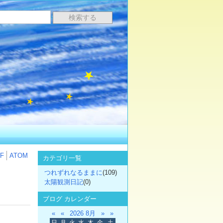
F
ATOM
カテゴリ一覧
つれずれなるままに
(109)
太陽観測日記
(0)
ブログ カレンダー
«
«
2026 8月
»
»
日
月
火
水
木
金
土