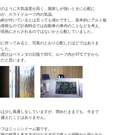
のように大気温度が高く、陽射しが強いときに心配に
のが、スライドルーフ内の気温。
材が付いているとは言っても僅かですし、基本的にアルミ板
の屋根なので計画時点では自動車の車内のことなどを考え、
が高熱にさらされるのではないかと心配していました。
に作ってみると、写真のとおり心配したほどではありま
でした。
度計はベランダの日陰で35℃、ルーフ内が37℃ですから
来だと思います。
は少し風通しをしていますが、閉めたままでも、今まで
℃を越えたことはありません。
フはニッシンドーム製です。
断熱の程度も多すぎず少なすぎずで色々と経験から得られた