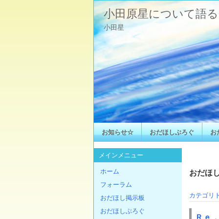
小田原星について語る
小田星
お知らせ☆
おだほしぶろぐ
お
メインメニュー
ホーム
おだほし
フォーラム
カテゴリ
おだほし掲示板
おだほしぶろぐ
Ｒｅ