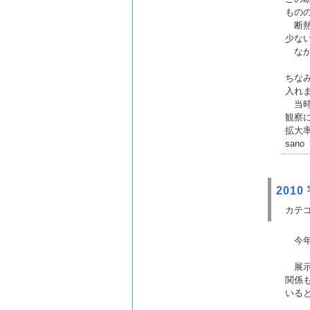
もの
断熱
少な
なか
ちな
入れ
当時
観察
拡大
sano
201
カテゴ
今年
展示
関係
いる