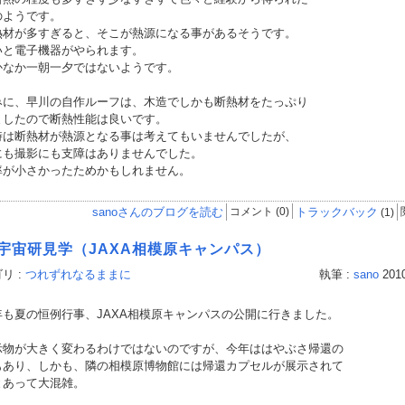
のようです。
材が多すぎると、そこが熱源になる事があるそうです。
いと電子機器がやられます。
なか一朝一夕ではないようです。
みに、早川の自作ルーフは、木造でしかも断熱材をたっぷり
ましたので断熱性能は良いです。
は断熱材が熱源となる事は考えてもいませんでしたが、
にも撮影にも支障はありませんでした。
率が小さかったためかもしれません。
sanoさんのブログを読む
コメント (0)
トラックバック
(1)
0 宇宙研見学（JAXA相模原キャンパス）
リ :
つれずれなるままに
執筆 :
sano
2010
も夏の恒例行事、JAXA相模原キャンパスの公開に行きました。
物が大きく変わるわけではないのですが、今年ははやぶさ帰還の
もあり、しかも、隣の相模原博物館には帰還カプセルが展示されて
とあって大混雑。