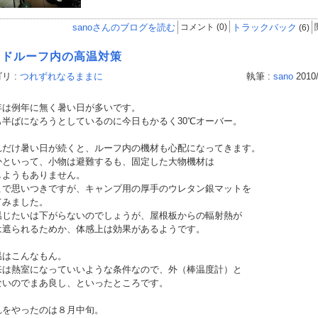
sanoさんのブログを読む
コメント (0)
トラックバック
(6)
イドルーフ内の高温対策
リ :
つれずれなるままに
執筆 :
sano
2010/
は例年に無く暑い日が多いです。
も半ばになろうとしているのに今日もかるく30℃オーバー。
だけ暑い日が続くと、ルーフ内の機材も心配になってきます。
かといって、小物は避難するも、固定した大物機材は
しようもありません。
で思いつきですが、キャンプ用の厚手のウレタン銀マットを
てみました。
じたいは下がらないのでしょうが、屋根板からの輻射熱が
は遮られるためか、体感上は効果があるようです。
はこんなもん。
は熱室になっていいような条件なので、外（棒温度計）と
ないのでまあ良し、といったところです。
をやったのは８月中旬。