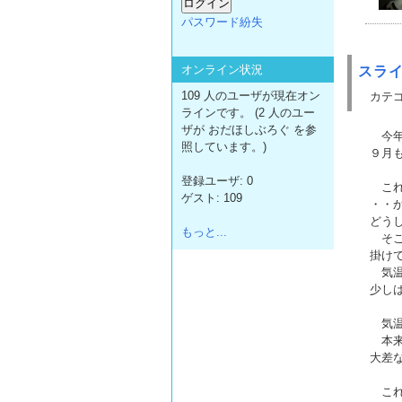
パスワード紛失
オンライン状況
スラ
109 人のユーザが現在オン
カテゴ
ラインです。 (2 人のユー
ザが おだほしぶろぐ を参
今年
照しています。)
９月
登録ユーザ: 0
これ
ゲスト: 109
・・
どう
もっと...
そこ
掛け
気温
少し
気温
本来
大差
これ