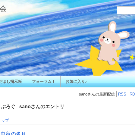
会
だほし掲示板
フォーラム！
お気に入り♪
sanoさんの最新配信
RSS
RD
ぶろぐ - sanoさんのエントリ
トップ
．中秋の名月