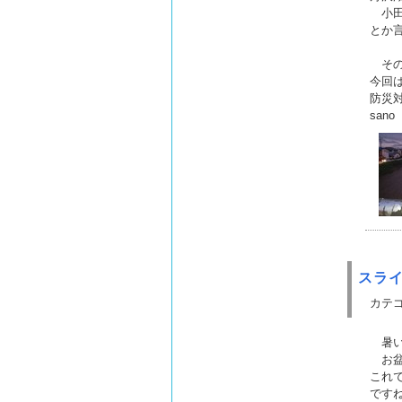
小田
とか
その
今回
防災
sano
スラ
カテゴ
暑い
お盆
これ
です