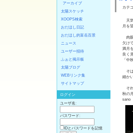
アーカイブ
カテゴ
太陽スケッチ
XOOPS検索
天気
月を
おだほし日記
おだほし的富岳百景
肉眼
欠け
ニュース
満月
ユーザー招待
良く
ふぉと掲示板
「中
太陽ブログ
そば
WEBリンク集
細か
サイトマップ
それ
秋の
ログイン
sano
ユーザ名:
パスワード:
IDとパスワードを記憶