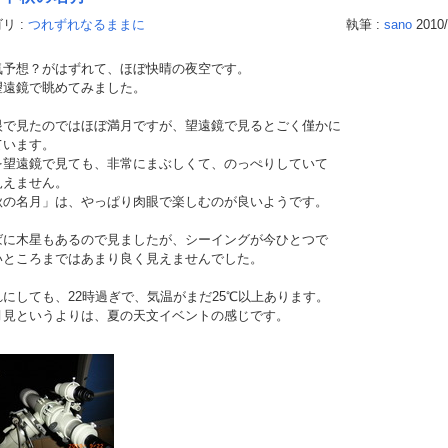
リ :
つれずれなるままに
執筆 :
sano
2010/
予想？がはずれて、ほぼ快晴の夜空です。
望遠鏡で眺めてみました。
で見たのではほぼ満月ですが、望遠鏡で見るとごく僅かに
ています。
を望遠鏡で見ても、非常にまぶしくて、のっぺりしていて
見えません。
秋の名月」は、やっぱり肉眼で楽しむのが良いようです。
に木星もあるので見ましたが、シーイングが今ひとつで
いところまではあまり良く見えませんでした。
にしても、22時過ぎで、気温がまだ25℃以上あります。
月見というよりは、夏の天文イベントの感じです。