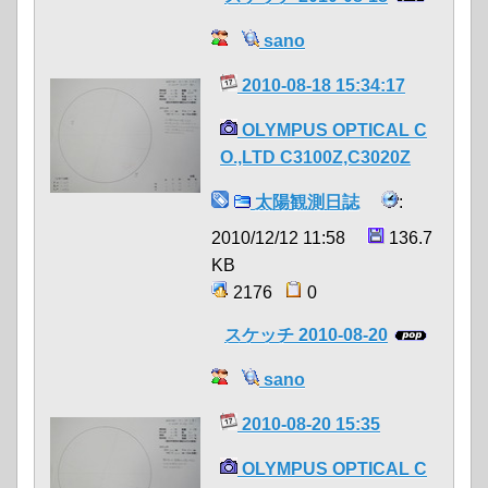
sano
2010-08-18 15:34:17
OLYMPUS OPTICAL C
O.,LTD C3100Z,C3020Z
太陽観測日誌
:
2010/12/12 11:58
136.7
KB
2176
0
スケッチ 2010-08-20
sano
2010-08-20 15:35
OLYMPUS OPTICAL C