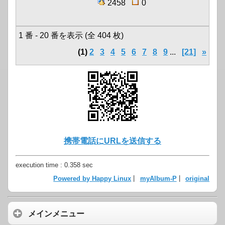
2458
0
1 番 - 20 番を表示 (全 404 枚)
(1)
2
3
4
5
6
7
8
9
...
[21]
»
携帯電話にURLを送信する
execution time : 0.358 sec
Powered by Happy Linux
|
myAlbum-P
|
original
メインメニュー