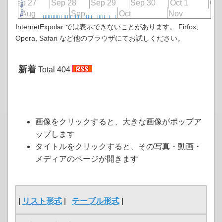
Sep 27
Sep 28
Sep 29
Sep 30
Oct 1
Oct
Aug
Sep
Oct
Nov
D
InternetExpolar では表示できないことがあります。 Firfox,
Opera, Safari など他のブラウザにてお試しください。
新着
Total 404
画像をクリックすると、大きな画像がポップア
ップします
タイトルをクリックすると、その写真・動画・
メディアのページが開きます
|
リスト形式
|
テーブル形式
|