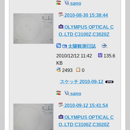
sano
2010-08-30 15:38:44
OLYMPUS OPTICAL C
O.,LTD C3100Z,C3020Z
太陽観測日誌
:
2010/12/12 11:42
135.6
KB
2493
0
スケッチ 2010-09-12
sano
2010-09-12 15:41:54
OLYMPUS OPTICAL C
O.,LTD C3100Z,C3020Z