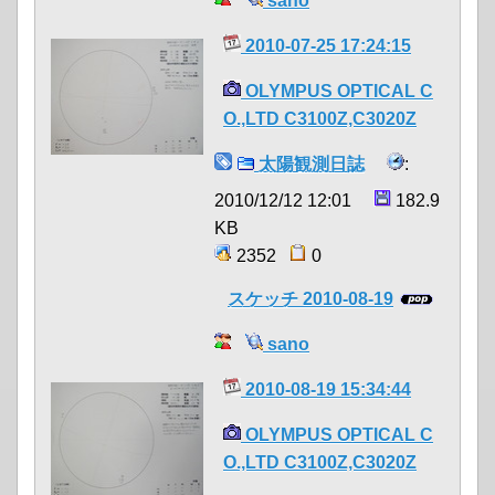
sano
2010-07-25 17:24:15
OLYMPUS OPTICAL C
O.,LTD C3100Z,C3020Z
太陽観測日誌
:
2010/12/12 12:01
182.9
KB
2352
0
スケッチ 2010-08-19
sano
2010-08-19 15:34:44
OLYMPUS OPTICAL C
O.,LTD C3100Z,C3020Z