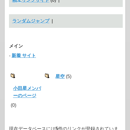
相互リンクサイト
(0) |
ランダムジャンプ
|
メイン
-
新着 サイト
星空
(5)
小田星メンバ
ーのページ
(0)
現在データベースには
5
件のリンクが登録されていま