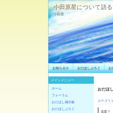
小田原星について語る
小田星
お知らせ☆
おだほしぶろぐ
お
メインメニュー
ホーム
おだほし
フォーラム
カテゴリ
おだほし掲示板
おだほしぶろぐ
流星？