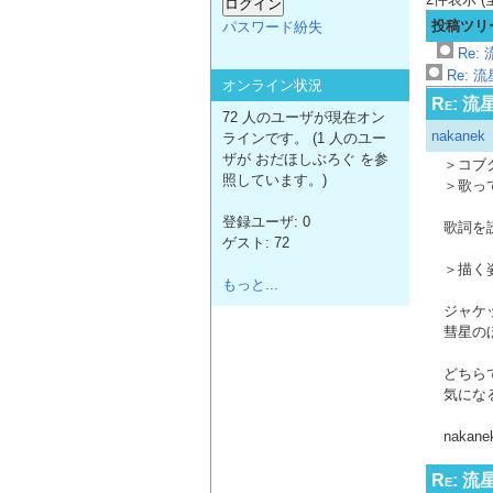
投稿ツリ
パスワード紛失
Re:
Re: 
オンライン状況
Re: 流
72 人のユーザが現在オン
nakanek
ラインです。 (1 人のユー
ザが おだほしぶろぐ を参
＞コブ
照しています。)
＞歌っ
登録ユーザ: 0
歌詞を
ゲスト: 72
＞描く
もっと...
ジャケ
彗星の
どちら
気にな
nakane
Re: 流