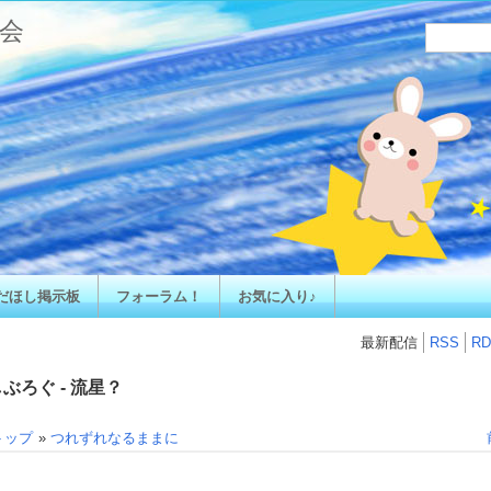
会
だほし掲示板
フォーラム！
お気に入り♪
最新配信
RSS
RD
ぶろぐ - 流星？
トップ
»
つれずれなるままに