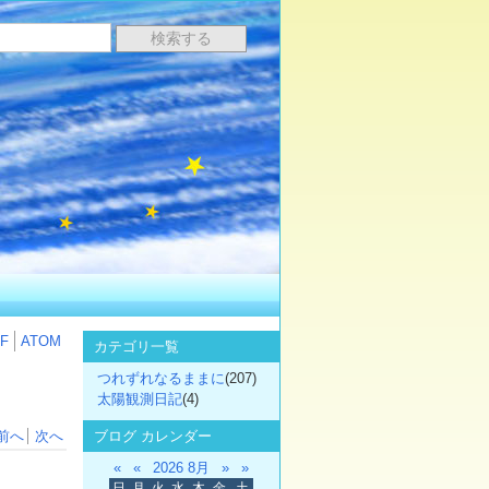
F
ATOM
カテゴリ一覧
つれずれなるままに
(207)
太陽観測日記
(4)
ブログ カレンダー
前へ
次へ
«
«
2026 8月
»
»
日
月
火
水
木
金
土