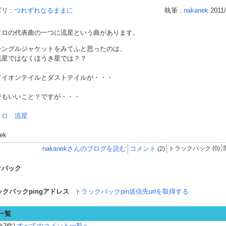
リ :
つれずれなるままに
執筆 :
nakanek
2011/
クロの代表曲の一つに流星という曲があります。
シングルジャケットをみてふと思ったのは、
流星ではなくほうき星では？？
てイオンテイルとダストテイルが・・・
でもいいこと？ですが・・・
クロ 流星
ek
nakanekさんのブログを読む
コメント
トラックバック (0)
(2)
クバック
ックバックpingアドレス
トラックバックpin送信先urlを取得する
一覧
全2件)
すべてのコメント一覧へ