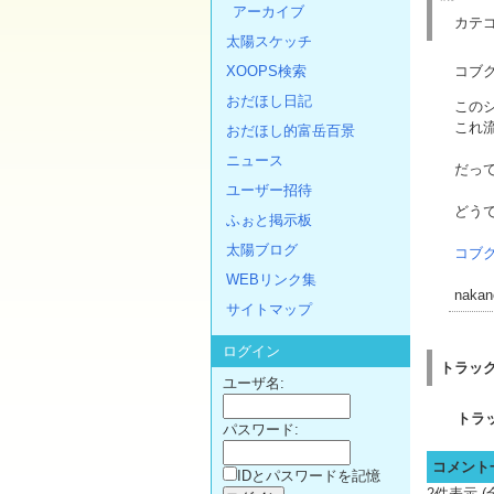
アーカイブ
カテゴ
太陽スケッチ
XOOPS検索
コブ
おだほし日記
この
これ
おだほし的富岳百景
ニュース
だっ
ユーザー招待
どう
ふぉと掲示板
太陽ブログ
コブ
WEBリンク集
nakan
サイトマップ
ログイン
トラッ
ユーザ名:
トラ
パスワード:
コメント
IDとパスワードを記憶
2件表示 (