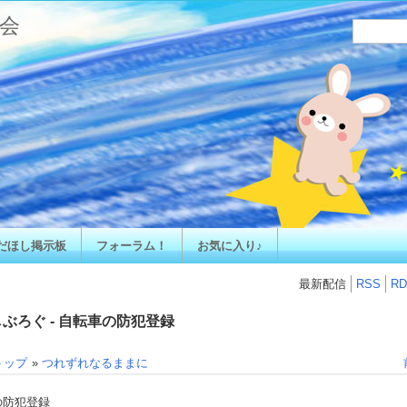
会
だほし掲示板
フォーラム！
お気に入り♪
最新配信
RSS
RD
ぶろぐ - 自転車の防犯登録
トップ
»
つれずれなるままに
の防犯登録