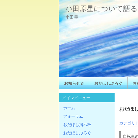
小田原星について語る
小田星
お知らせ☆
おだほしぶろぐ
お
メインメニュー
ホーム
おだほし
フォーラム
カテゴリ
おだほし掲示板
おだほしぶろぐ
自転車