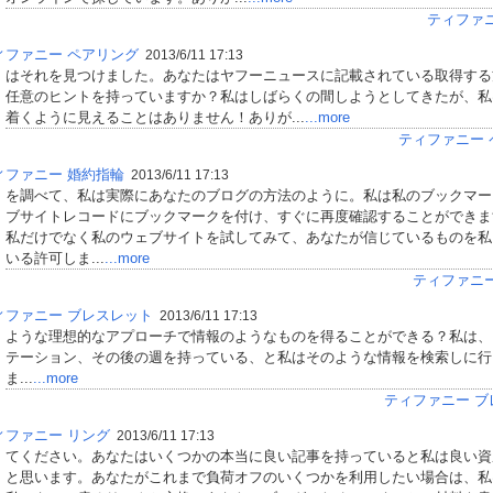
ティファ
ィファニー ペアリング
2013/6/11 17:13
はそれを見つけました。あなたはヤフーニュースに記載されている取得する
任意のヒントを持っていますか？私はしばらくの間しようとしてきたが、私
着くように見えることはありません！ありが...
...more
ティファニー 
ィファニー 婚約指輪
2013/6/11 17:13
を調べて、私は実際にあなたのブログの方法のように。私は私のブックマー
ブサイトレコードにブックマークを付け、すぐに再度確認することができます。
私だけでなく私のウェブサイトを試してみて、あなたが信じているものを私
いる許可しま...
...more
ティファニ
ィファニー ブレスレット
2013/6/11 17:13
ような理想的なアプローチで情報のようなものを得ることができる？私は、
テーション、その後の週を持っている、と私はそのような情報を検索しに行
ま...
...more
ティファニー ブ
ィファニー リング
2013/6/11 17:13
てください。あなたはいくつかの本当に良い記事を持っていると私は良い資
と思います。あなたがこれまで負荷オフのいくつかを利用したい場合は、私