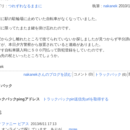
リ :
つれずれなるままに
執筆 :
nakanek
2010/1
日に駅の駐輪場に止めていた自転車がなくなっていました。
日に限ってたまたま鍵を掛け忘れたのです。
駅から少し離れたところで捨てられていないか探しましたが見つからず半分諦
すが、本日夕方警察から放置されていると連絡がありました。
です自転車購入時に５００円払って防犯登録をしていたのです。
ぬ先の杖といったところでしょうか。
ek
nakanekさんのブログを読む
コメント (0)
トラックバック
(6)
クバック
ックバックpingアドレス
トラックバックpin送信先urlを取得する
元
ィファニー ピアス
2013/6/11 17:13
オンラインで探しています。ありが...
...more