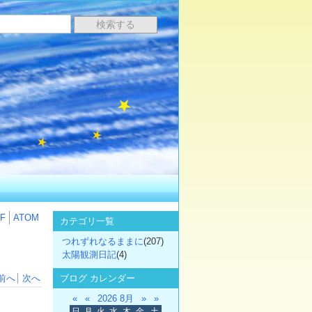
F
ATOM
カテゴリ一覧
つれずれなるままに
(207)
太陽観測日記
(4)
ブログ カレンダー
前へ
次へ
«
«
2026 8月
»
»
日
月
火
水
木
金
土