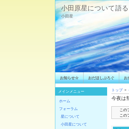
小田原星について語る
小田星
お知らせ☆
おだほしぶろぐ
お
トップ
>
メインメニュー
今夜は
ホーム
フォーラム
この
この
星について
小田星について