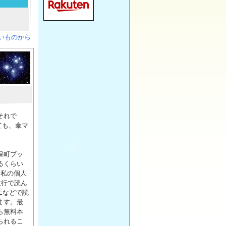
いものから
それで
ても、傘マ
保町ブッ
るくらい
た私の個人
並行で読ん
Eなどで読
ます。最
ら無料本
られるこ