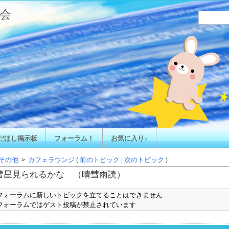
会
だほし掲示板
フォーラム！
お気に入り♪
その他
カフェラウンジ
前のトピック
次のトピック
>
(
|
)
彗星見られるかな （晴彗雨読）
フォーラムに新しいトピックを立てることはできません
フォーラムではゲスト投稿が禁止されています