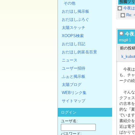
投稿ツリ
その他
今夜は
おだほし掲示板
Re
おだほしぶろぐ
太陽スケッチ
今夜
XOOPS検索
msg# 1
おだほし日記
前の投稿
おだほし的富岳百景
k_kubot
ニュース
ユーザー招待
今夜は
も、チャ
ふぉと掲示板
ークの続
太陽ブログ
そんな
WEBリンク集
クフェス
サイトマップ
の古本を
的な『夏
ログイン
でいます
書紹介を
ユーザ名:
近は電子
ばかりで
パスワード: