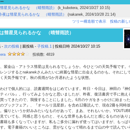
ー
彗星見られるかな （晴彗雨読）
(k_kubotera, 2024/10/27 10:15)
: 今夜は彗星見られるかな （晴彗雨読）
(nakanek, 2024/10/28 21:14)
ツリー構造順で表示
投稿の新し
は彗星見られるかな （晴彗雨読）
 -
次の投稿
| 親投稿 -
子投稿.1
| 投稿日時 2024/10/27 10:15
era
投稿数: 4819
、紫金山・アトラス彗星は見られるでしょうか。今ひとつの天気予報です。
レンジするとnakanekさんみたいに綺麗な彗星に出会えるのかも。それにし
く天気予報です。秋の長雨が1か月遅れたような状態。
わけで個人的には、読書週間をはじめています。昨日・今日は、神田の『神
ティバル』。行ってみようかなと思いましたが、昨夜、復活書房で手に抱え
買ってきたので、我慢することにしました。6月のケガをきっかけに始まっ
のブックフェア』、『オールリ流星群』を含め12冊読んで、現在2冊を同時
。偏りというか好みみたいなものがあって、まあ、それもいいか。YOUTUB
見ていても、同感と思うものと、そんな世界もあるんだと感じるものがあり
書籍も多くなっていますが、私もご多分に漏れず使ってはいますが、もっぱ
す。電子書籍のいいところは、雲がなくなって晴れるまで山の中で読んでい