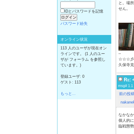
と。場所
せん。
IDとパスワードを記憶
パスワード紛失
オンライン状況
113 人のユーザが現在オン
--
ラインです。 (1 人のユー
☆☆☆彡
ザが フォーラム を参照し
久保寺克
ています。)
登録ユーザ: 0
Re
ゲスト: 113
msg# 1.1
もっと...
前の投
nakane
なかなか
個人的に
臨戦態勢