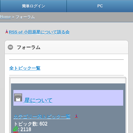
簡単ログイン
PC
Home
> フォーラム
RSS of 小田原星について語る会
フォーラム
全トピック一覧
星について
カテゴリー内トピック一覧
トピック数: 602
: 2118