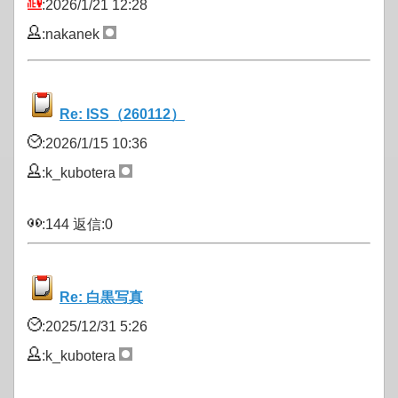
:2026/1/21 12:28
:nakanek
Re: ISS（260112）
:2026/1/15 10:36
:k_kubotera
:144 返信:0
Re: 白黒写真
:2025/12/31 5:26
:k_kubotera