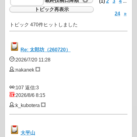
(1)
2
3
4
...
トピック再表示
24
»
トピック 470件ヒットしました
Re: 太郎坊（260720）
:2026/7/20 11:28
:nakanek
:107 返信:3
:2026/8/6 8:15
:k_kubotera
大平山