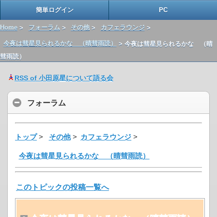
簡単ログイン
PC
Home
>
フォーラム
>
その他
>
カフェラウンジ
>
今夜は彗星見られるかな （晴彗雨読）
> 今夜は彗星見られるかな （晴
彗雨読）
RSS of 小田原星について語る会
フォーラム
トップ
>
その他
>
カフェラウンジ
>
今夜は彗星見られるかな （晴彗雨読）
このトピックの投稿一覧へ