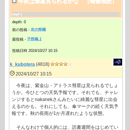
今夜は彗星見られるかな （晴彗雨読）
msg# 1
depth: 0
前の投稿 -
次の投稿
親投稿 -
子投稿.1
投稿日時 2024/10/27 10:15
k_kubotera
(4818)
2024/10/27 10:15
今夜は、紫金山・アトラス彗星は見られるでしょ
うか。今ひとつの天気予報です。それでも、チャレ
ンジするとnakanekさんみたいに綺麗な彗星に出会
えるのかも。それにしても、傘マークの続く天気予
報です。秋の長雨が1か月遅れたような状態。
そんなわけで個人的には、読書週間をはじめてい