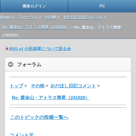
簡単ログイン
PC
Home
>
フォーラム
>
その他
>
おだほし日記コメント
>
Re: 紫金山・アトラス彗星（241020）
> Re: 紫金山・アトラス彗星
（241020）
RSS of 小田原星について語る会
フォーラム
トップ
>
その他
>
おだほし日記コメント
>
Re: 紫金山・アトラス彗星（241020）
このトピックの投稿一覧へ
コメント元