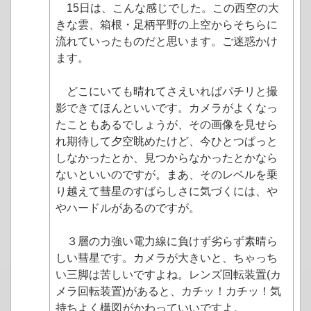
15日は、こんな感じでした。この西空の大
きな雲、箱根・足柄平野の上空からそちらに
流れていったものだと思います。ご迷惑かけ
ます。
どこにいても晴れてさえいればパチリと撮
影できてほんといいです。カメラがよくなっ
たこともあるでしょうが、その画像を見せら
れ期待して夕空眺めたけど、今ひとつぱっと
しなかったとか、見つからなかったとかなら
ないといいのですが。まあ、そのレベルを乗
り越えて彗星のすばらしさに気づくには、や
やハードルがあるのですが。
３層の力強い電力線に負けず劣らず素晴ら
しい彗星です。カメラが大きいと、ちゃっち
い三脚は苦しいですよね。レンズ回転装置(カ
メラ回転装置)があると、カチッ！カチッ！気
持ちよく構図がかわっていいですよ。