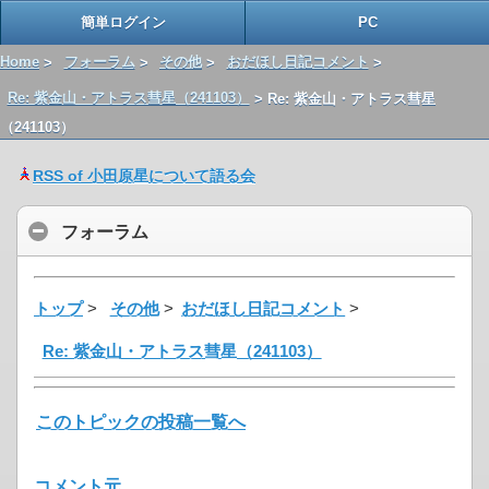
簡単ログイン
PC
Home
>
フォーラム
>
その他
>
おだほし日記コメント
>
Re: 紫金山・アトラス彗星（241103）
> Re: 紫金山・アトラス彗星
（241103）
RSS of 小田原星について語る会
フォーラム
トップ
>
その他
>
おだほし日記コメント
>
Re: 紫金山・アトラス彗星（241103）
このトピックの投稿一覧へ
コメント元