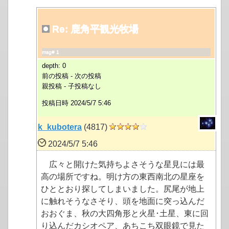
Re: 鹿角平観光牧場
msg# 1
depth: 0
前の投稿 - 次の投稿
親投稿 - 子投稿なし
投稿日時 2024/5/7 5:46
k_kubotera
(4817)
2024/5/7 5:46
広々と開けた気持ちよさそうな星見には最
高の場所ですね。明け方の東西南北の星座を
ひととおり探してしまいました。尻尾が地上
に触れそうなさそり、頭を地面に突っ込んだ
おおぐま、秋の大四角形と火星･土星、東に回
り込んだカシオペア、あちこち双眼鏡で見た