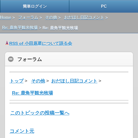
簡単ログイン
PC
Home
>
フォーラム
>
その他
>
おだほし日記コメント
>
Re: 鹿角平観光牧場
> Re: 鹿角平観光牧場
RSS of 小田原星について語る会
フォーラム
トップ
>
その他
>
おだほし日記コメント
>
Re: 鹿角平観光牧場
このトピックの投稿一覧へ
コメント元