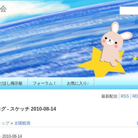
会
だほし掲示板
フォーラム！
お気に入り♪
最新配信
RSS
RD
 - スケッチ 2010-08-14
トップ
»
太陽観測
010-08-14