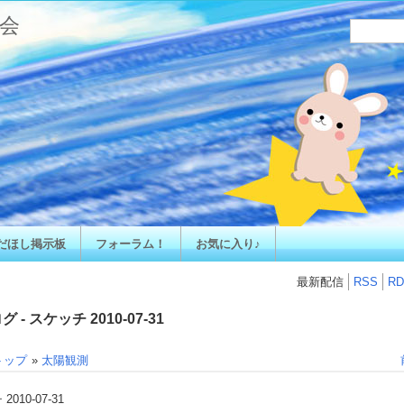
会
だほし掲示板
フォーラム！
お気に入り♪
最新配信
RSS
RD
 - スケッチ 2010-07-31
トップ
»
太陽観測
010-07-31