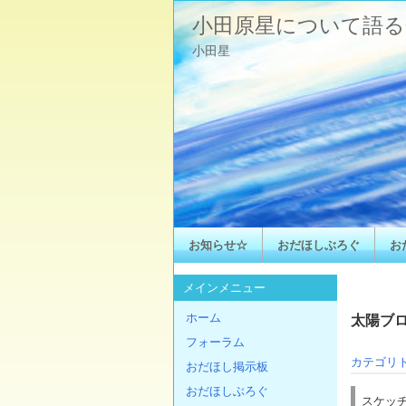
小田原星について語る
小田星
お知らせ☆
おだほしぶろぐ
お
メインメニュー
ホーム
太陽ブログ
フォーラム
カテゴリ
おだほし掲示板
おだほしぶろぐ
スケッチ 2