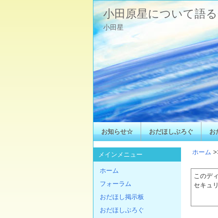
小田原星について語る
小田星
お知らせ☆
おだほしぶろぐ
お
ホーム
>
メインメニュー
ホーム
このデ
フォーラム
セキュ
おだほし掲示板
おだほしぶろぐ