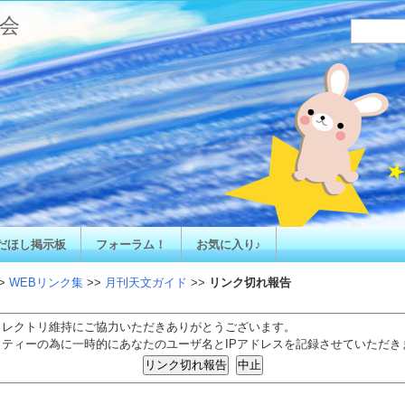
会
だほし掲示板
フォーラム！
お気に入り♪
>
WEBリンク集
>>
月刊天文ガイド
>>
リンク切れ報告
ィレクトリ維持にご協力いただきありがとうございます。
リティーの為に一時的にあなたのユーザ名とIPアドレスを記録させていただき