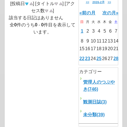
<<
2026-2月
>>
[投稿日
] [タイトル
] [アク
セス数
]
«前の月
次の月»
該当する日記はありません
日
月
火
水
木
金
土
全
0
件のうち
0
-
0
件目を表示して
1
2
3
4
5
6
7
います。
8
9
10
11
12
13
14
15
16
17
18
19
20
21
22
23
24
25
26
27
28
カテゴリー
管理人のつぶや
き(746)
観測日誌(3)
未分類(39)