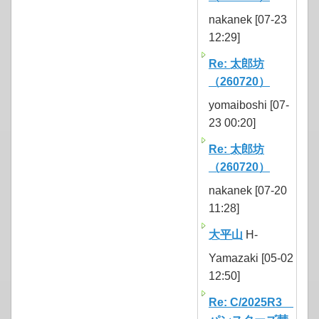
nakanek [07-23
12:29]
Re: 太郎坊
（260720）
yomaiboshi [07-
23 00:20]
Re: 太郎坊
（260720）
nakanek [07-20
11:28]
大平山
H-
Yamazaki [05-02
12:50]
Re: C/2025R3