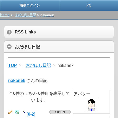
簡単ログイン
PC
Home
>
おだほし日記
> nakanek
RSS Links
おだほし日記
TOP
>
おだほし日記
> nakanek
nakanek
さんの日記
全
0
件のうち
0
-
0
件目を表示して
アバター
います。
[0-2]