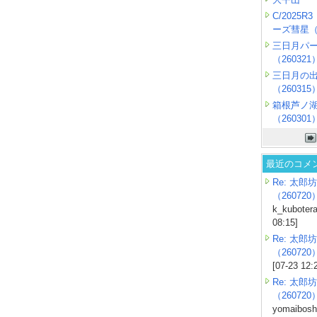
C/2025
ーズ彗星（2
三日月パ
（260321
三日月の
（260315
箱根芦ノ
（260301
最近のコメ
Re: 太郎坊
（260720
k_kubotera
08:15]
Re: 太郎坊
（260720
[07-23 12:
Re: 太郎坊
（260720
yomaiboshi