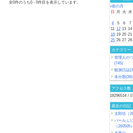
全
0
件のうち
0
-
0
件目を表示しています。
«前の月
日
月
火
水
4
5
6
7
11
12
13
14
18
19
20
21
25
26
27
28
カテゴリー
管理人の
(745)
観測日誌(3
未分類(39)
アクセス数
18296514 
最近の日記
太郎坊（26
パールふ
（260505
大平山