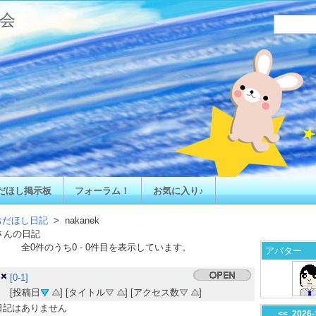
会
だほし掲示板
フォーラム！
お気に入り♪
おだほし日記
> nakanek
さんの日記
全
0
件のうち
0
-
0
件目を表示しています。
アバター
[0-1]
[投稿日
] [タイトル
] [アクセス数
]
日記はありません
<<
2026