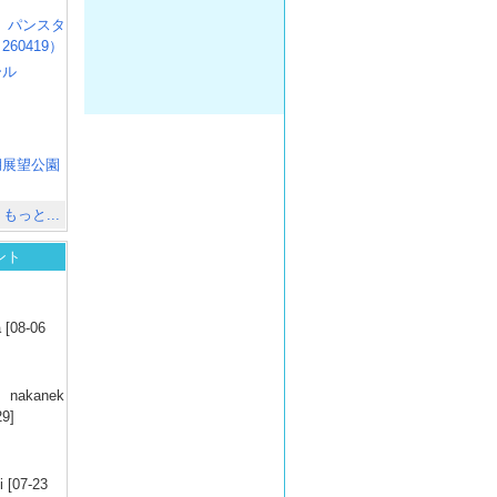
R3 パンスタ
60419）
ール
）
出
）
湖展望公園
）
もっと...
ント
）
 [08-06
）
nakanek
29]
）
 [07-23