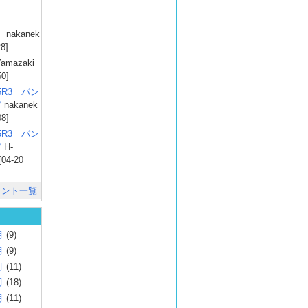
）
nakanek
28]
amazaki
50]
025R3 パン
彗
nakanek
08]
025R3 パン
彗
H-
[04-20
メント一覧
月
(9)
月
(9)
月
(11)
月
(18)
月
(11)