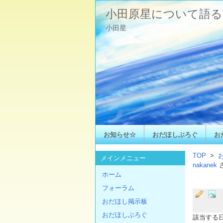
小田原星について語る
小田星
お知らせ☆
おだほしぶろぐ
お
TOP
>
メインメニュー
nakanek
ホーム
フォーラム
おだほし掲示板
おだほしぶろぐ
該当する