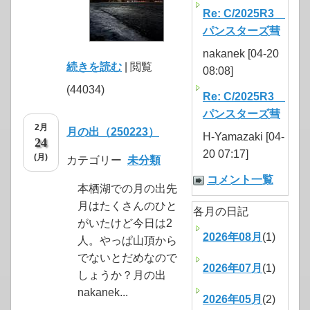
Re: C/2025R3
パンスターズ彗
nakanek [04-20
続きを読む
| 閲覧
08:08]
(44034)
Re: C/2025R3
パンスターズ彗
2月
月の出（250223）
H-Yamazaki [04-
24
20 07:17]
(月)
カテゴリー
未分類
コメント一覧
本栖湖での月の出先
月はたくさんのひと
各月の日記
がいたけど今日は2
2026年08月
(1)
人。やっぱ山頂から
でないとだめなので
2026年07月
(1)
しょうか？月の出
nakanek...
2026年05月
(2)