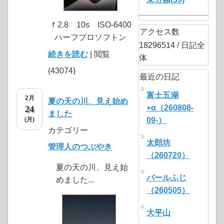
ｆ2.8 10s ISO-6400
アクセス数
ハーフプロソフトン
18296514 / 日記全
続きを読む
| 閲覧
体
(43074)
最近の日記
富士五湖
2月
夏の天の川、見え始め
+α（260808-
24
ました
(月)
09-）
カテゴリー
太郎坊
管理人のつぶやき
（260720）
夏の天の川、見え始
パールふじ
めました...
（260505）
大平山