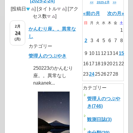
[2025-2-24]
<<
2025-2月
>>
[投稿日
] [タイトル
] [アク
«前の月
次の月»
セス数
]
日
月
火
水
木
金
土
2月
かんむり座。。異常な
1
24
し
(月)
2
3
4
5
6
7
8
カテゴリー
9
10
11
12
13
14
15
管理人のつぶやき
16
17
18
19
20
21
22
250223のかんむり
23
24
25
26
27
28
座。。異常なし
nakanek...
カテゴリー
管理人のつぶや
き(746)
観測日誌(3)
未分類(39)