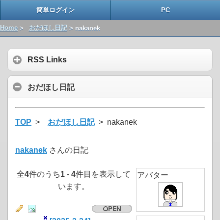
簡単ログイン
PC
Home
>
おだほし日記
> nakanek
RSS Links
おだほし日記
TOP
>
おだほし日記
> nakanek
nakanek
さんの日記
全
4
件のうち
1
-
4
件目を表示して
アバター
います。