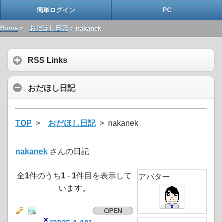
簡単ログイン
PC
Home
>
おだほし日記
> nakanek
RSS Links
おだほし日記
TOP
>
おだほし日記
> nakanek
nakanek
さんの日記
全
1
件のうち
1
-
1
件目を表示して
アバター
います。