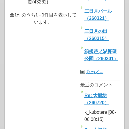
覧(43262)
三日月パール
全
1
件のうち
1
-
1
件目を表示して
（260321）
います。
三日月の出
（260315）
箱根芦ノ湖展望
公園（260301）
もっと...
最近のコメント
Re: 太郎坊
（260720）
k_kubotera [08-
06 08:15]