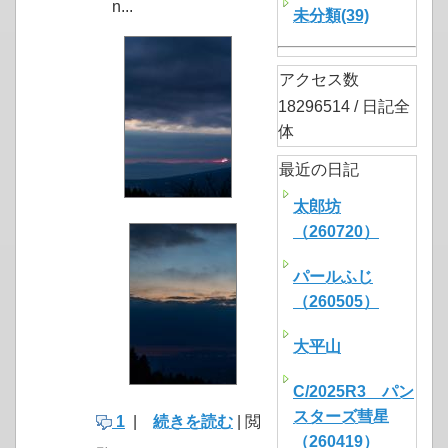
n...
未分類(39)
アクセス数
18296514 / 日記全
体
最近の日記
太郎坊
（260720）
パールふじ
（260505）
大平山
C/2025R3 パン
スターズ彗星
1
|
続きを読む
| 閲
（260419）