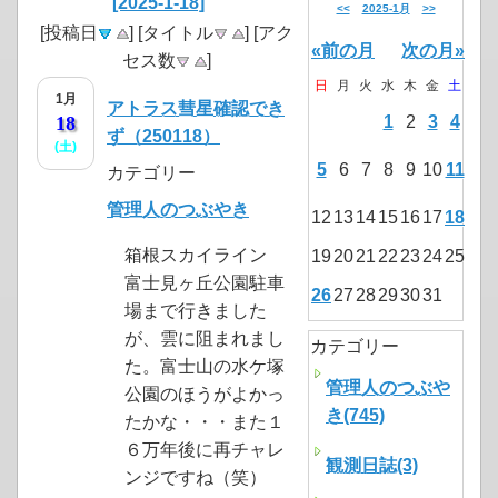
[2025-1-18]
<<
2025-1月
>>
[投稿日
] [タイトル
] [アク
«前の月
次の月»
セス数
]
日
月
火
水
木
金
土
1月
アトラス彗星確認でき
18
1
2
3
4
ず（250118）
(土)
5
6
7
8
9
10
11
カテゴリー
管理人のつぶやき
12
13
14
15
16
17
18
箱根スカイライン
19
20
21
22
23
24
25
富士見ヶ丘公園駐車
26
27
28
29
30
31
場まで行きました
が、雲に阻まれまし
カテゴリー
た。富士山の水ケ塚
管理人のつぶや
公園のほうがよかっ
き(745)
たかな・・・また１
６万年後に再チャレ
観測日誌(3)
ンジですね（笑）