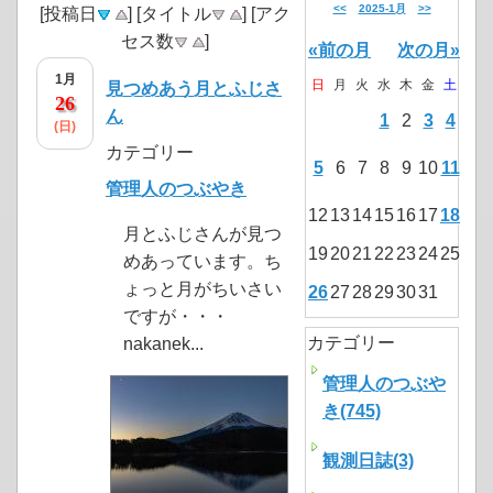
<<
2025-1月
>>
[投稿日
] [タイトル
] [アク
セス数
]
«前の月
次の月»
1月
日
月
火
水
木
金
土
見つめあう月とふじさ
26
ん
1
2
3
4
(日)
カテゴリー
5
6
7
8
9
10
11
管理人のつぶやき
12
13
14
15
16
17
18
月とふじさんが見つ
19
20
21
22
23
24
25
めあっています。ち
ょっと月がちいさい
26
27
28
29
30
31
ですが・・・
カテゴリー
nakanek...
管理人のつぶや
き(745)
観測日誌(3)