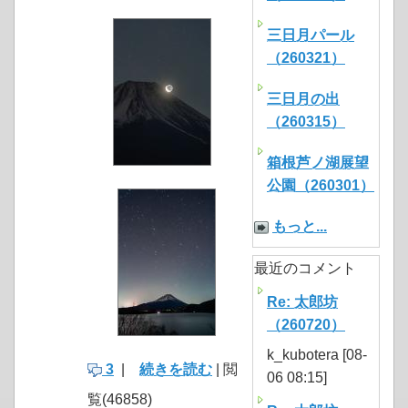
三日月パール
（260321）
三日月の出
（260315）
箱根芦ノ湖展望
公園（260301）
もっと...
最近のコメント
Re: 太郎坊
（260720）
k_kubotera [08-
3
|
続きを読む
| 閲
06 08:15]
覧(46858)