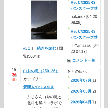
Re: C/2025R3
パンスターズ彗
nakanek [04-20
08:08]
Re: C/2025R3
パンスターズ彗
H-Yamazaki [04-
1
|
続きを読む
| 閲
20 07:17]
覧(50044)
コメント一覧
1月
白糸の滝（250126）
各月の日記
26
カテゴリー
(日)
2026年07月
(1)
管理人のつぶやき
2026年05月
(2)
ふじさん白糸の滝と
2026年04月
(1)
北斗七星のコラボで