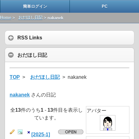
簡単ログイン
PC
Home
>
おだほし日記
> nakanek
RSS Links
おだほし日記
TOP
>
おだほし日記
> nakanek
nakanek
さんの日記
全
13
件のうち
1
-
13
件目を表示し
アバター
ています。
[2025-1]