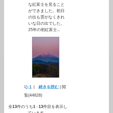
な紅富士を見ること
ができました。初日
の出も雲がなくきれ
いな日の出でした。
25年の初紅富士...
1
|
続きを読む
| 閲
覧(44828)
全
13
件のうち
1
-
13
件目を表示し
ています。