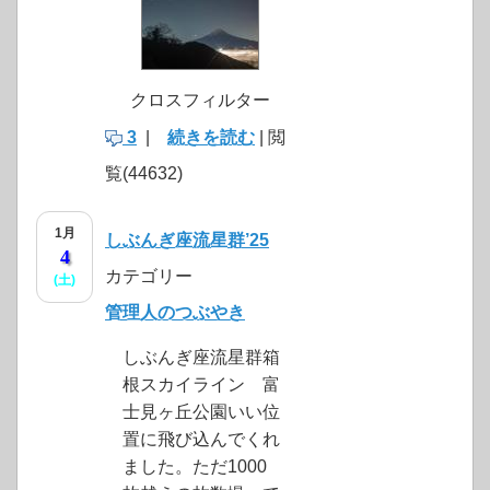
クロスフィルター
3
|
続きを読む
| 閲
覧(44632)
1月
しぶんぎ座流星群’25
4
カテゴリー
(土)
管理人のつぶやき
しぶんぎ座流星群箱
根スカイライン 富
士見ヶ丘公園いい位
置に飛び込んでくれ
ました。ただ1000