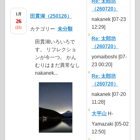
Re: 太郎坊
（260720）
1月
田貫湖（250126）
nakanek [07-23
26
12:29]
(日)
カテゴリー
未分類
Re: 太郎坊
田貫湖いろいろで
（260720）
す。 リフレクショ
yomaiboshi [07-
ンが今一つ。 かん
23 00:20]
むりはまだ異常なし
nakanek...
Re: 太郎坊
（260720）
nakanek [07-20
11:28]
大平山
H-
Yamazaki [05-02
12:50]