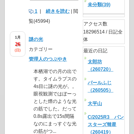
未分類(39)
1
|
続きを読む
| 閲
覧(45994)
アクセス数
18296514 / 日記全
1月
謎の光
体
26
カテゴリー
(日)
最近の日記
管理人のつぶやき
太郎坊
（260720）
本栖湖での月の出で
す。タイムラプスの
パールふじ
4s目に謎の光が。。
（260505）
眼視観測ではぼーっ
とした煙のような光
大平山
の筋でした。だって
0.8s露出で15s間隔
C/2025R3 パン
なのにまっすぐな光
スターズ彗星
の筋がつ...
（260419）