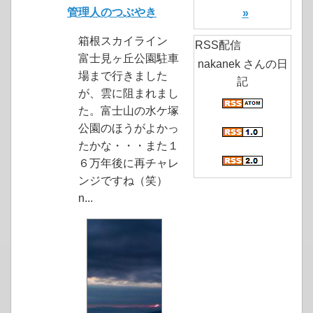
管理人のつぶやき
»
箱根スカイライン
RSS配信
富士見ヶ丘公園駐車
nakanek さんの日
場まで行きました
記
が、雲に阻まれまし
た。富士山の水ケ塚
公園のほうがよかっ
たかな・・・また１
６万年後に再チャレ
ンジですね（笑）
n...