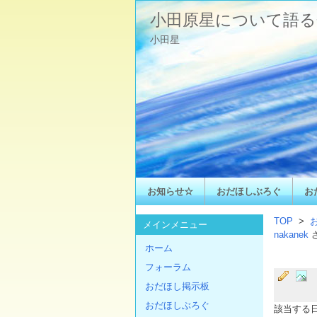
小田原星について語る
小田星
お知らせ☆
おだほしぶろぐ
お
TOP
>
メインメニュー
nakanek
ホーム
フォーラム
おだほし掲示板
おだほしぶろぐ
該当する