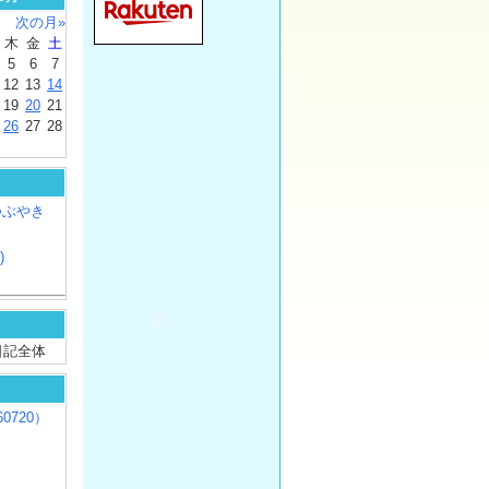
次の月»
木
金
土
5
6
7
12
13
14
19
20
21
26
27
28
つぶやき
)
/ 日記全体
0720）
じ
）