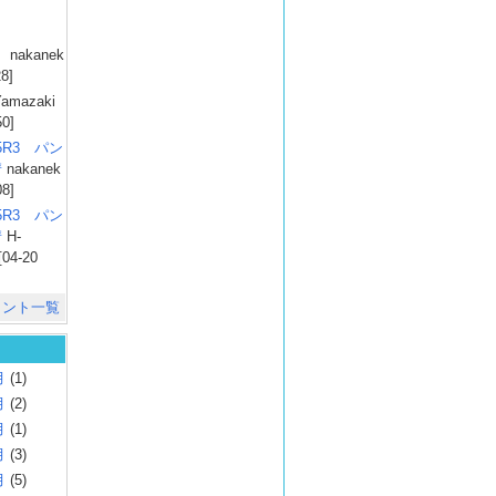
）
nakanek
28]
amazaki
50]
025R3 パン
彗
nakanek
08]
025R3 パン
彗
H-
[04-20
メント一覧
月
(1)
月
(2)
月
(1)
月
(3)
月
(5)