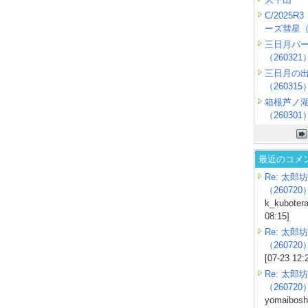
C/2025
ーズ彗星（2
三日月パ
（260321
三日月の
（260315
箱根芦ノ
（260301
最近のコメ
Re: 太郎坊
（260720
k_kubotera
08:15]
Re: 太郎坊
（260720
[07-23 12:
Re: 太郎坊
（260720
yomaiboshi