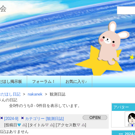
会
だほし掲示板
フォーラム！
お気に入り♪
おだほし日記
>
nakanek
> 観測日誌
さんの日記
全
0
件のうち
0
-
0
件目を表示しています。
アバター
[2024-9]
カテゴリー [観測日誌]
[投稿日
] [タイトル
] [アクセス数
]
日記はありません
<<
2024