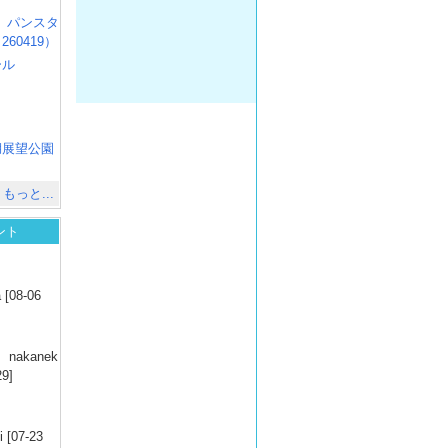
R3 パンスタ
60419）
ール
）
出
）
湖展望公園
）
もっと...
ント
）
 [08-06
）
nakanek
29]
）
 [07-23