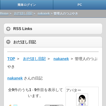
簡単ログイン
PC
Home
>
おだほし日記
>
nakanek
> 管理人のつぶやき
RSS Links
おだほし日記
TOP
>
おだほし日記
>
nakanek
> 管理人のつぶ
やき
nakanek
さんの日記
全
9
件のうち
1
-
9
件目を表示して
アバター
います。