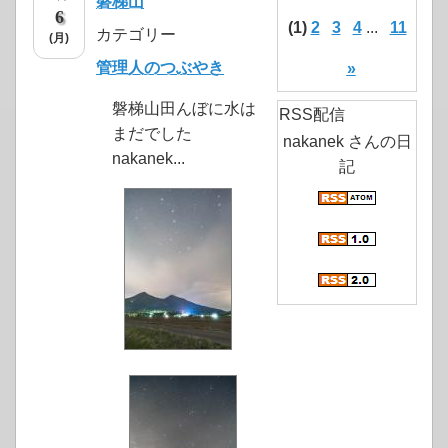
磐梯山
6
(1)
2
3
4
...
11
カテゴリー
(月)
管理人のつぶやき
»
磐梯山田んぼに水は
RSS配信
まだでした
nakanek さんの日
nakanek...
記