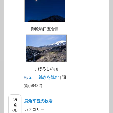
御殿場口五合目
まぼろしの滝
2
|
続きを読む
| 閲
覧(58432)
5月
鹿角平観光牧場
6
カテゴリー
(月)