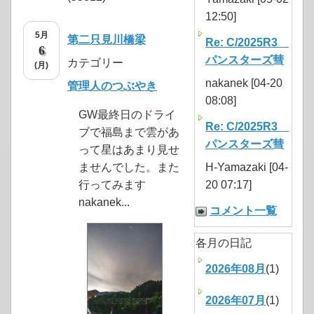
12:50]
5月
第二只見川橋梁
Re: C/2025R3
6
パンスターズ彗
カテゴリー
(月)
nakanek [04-20
管理人のつぶやき
08:08]
GW最終日のドライ
Re: C/2025R3
ブで福島まで雲があ
パンスターズ彗
って星はあまり見せ
ませんでした。また
H-Yamazaki [04-
行ってみます
20 07:17]
nakanek...
コメント一覧
各月の日記
2026年08月
(1)
2026年07月
(1)