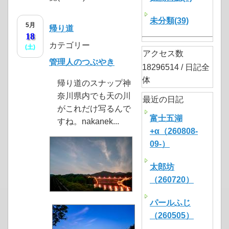
未分類(39)
5月
帰り道
18
カテゴリー
(土)
アクセス数
管理人のつぶやき
18296514 / 日記全
体
帰り道のスナップ神
奈川県内でも天の川
最近の日記
がこれだけ写るんで
富士五湖
すね。nakanek...
+α（260808-
09-）
太郎坊
（260720）
パールふじ
（260505）