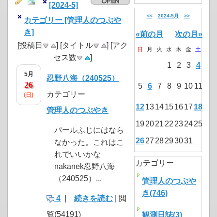
[2024-5]
<<
2024-5月
>>
カテゴリー [管理人のつぶや
き]
«前の月
次の月»
[投稿日
] [タイトル
] [アク
日
月
火
水
木
金
土
セス数
]
1
2
3
4
5月
忍野八海（240525）
26
5
6
7
8
9
10
11
カテゴリー
(日)
12
13
14
15
16
17
18
管理人のつぶやき
19
20
21
22
23
24
25
パールふじにはなら
26
27
28
29
30
31
なかった。これはこ
れでいいかな
カテゴリー
nakanek忍野八海
（240525）...
管理人のつぶや
き(746)
4
|
続きを読む
| 閲
覧(54191)
観測日誌(3)