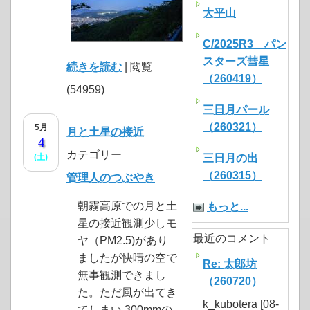
大平山
C/2025R3 パン
スターズ彗星
続きを読む
| 閲覧
（260419）
(54959)
三日月パール
（260321）
5月
月と土星の接近
4
カテゴリー
(土)
三日月の出
（260315）
管理人のつぶやき
朝霧高原での月と土
もっと...
星の接近観測少しモ
最近のコメント
ヤ（PM2.5)があり
ましたが快晴の空で
Re: 太郎坊
無事観測できまし
（260720）
た。ただ風が出てき
k_kubotera [08-
てしまい,300mmの