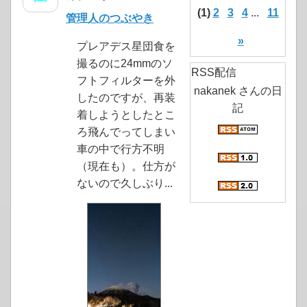
(1)
2
3
4
...
11
管理人のつぶやき
»
プレアデス星団食を
撮るのに24mmのソ
RSS配信
フトフィルターを外
nakanek さんの日
したのですが、再装
記
着しようとしたとこ
ろ飛んでってしまい
車の中で行方不明
（現在も）。仕方が
ないので久しぶり...