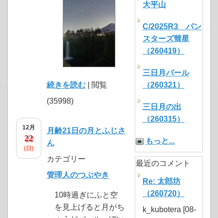
大平山
C/2025R3 パン
スターズ彗星
（260419）
三日月パール
続きを読む
| 閲覧
（260321）
(35998)
三日月の出
（260315）
12月
月齢21日の月とふじさ
22
もっと...
ん
(日)
カテゴリー
最近のコメント
管理人のつぶやき
Re: 太郎坊
（260720）
10時過ぎにふと空
を見上げると月がち
k_kubotera [08-