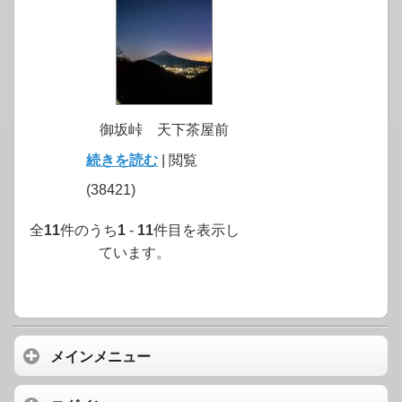
御坂峠 天下茶屋前
続きを読む
| 閲覧
(38421)
全
11
件のうち
1
-
11
件目を表示し
ています。
メインメニュー