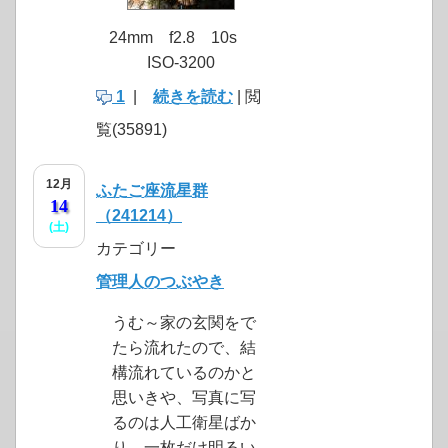
24mm f2.8 10s
ISO-3200
1
|
続きを読む
| 閲
覧(35891)
12月
ふたご座流星群
14
（241214）
(土)
カテゴリー
管理人のつぶやき
うむ～家の玄関をで
たら流れたので、結
構流れているのかと
思いきや、写真に写
るのは人工衛星ばか
り。一枚だけ明るい