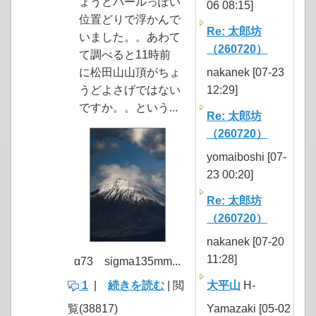
ょうどパールっぽい
06 08:15]
位置どりで浮かんで
Re: 太郎坊
いました。。あわて
（260720）
て調べると11時前
に松田山山頂がちょ
nakanek [07-23
うどよさげではない
12:29]
ですか。。という...
Re: 太郎坊
（260720）
yomaiboshi [07-
23 00:20]
Re: 太郎坊
（260720）
nakanek [07-20
11:28]
α73 sigma135mm...
1
|
続きを読む
| 閲
大平山
H-
覧(38817)
Yamazaki [05-02