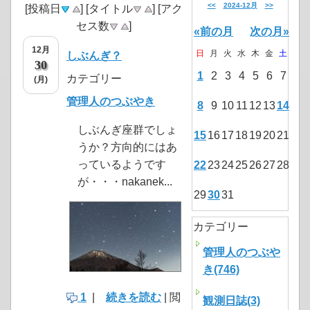
<<
2024-12月
>>
[投稿日
] [タイトル
] [アク
セス数
]
«前の月
次の月»
12月
日
月
火
水
木
金
土
しぶんぎ？
30
1
2
3
4
5
6
7
カテゴリー
(月)
管理人のつぶやき
8
9
10
11
12
13
14
しぶんぎ座群でしょ
15
16
17
18
19
20
21
うか？方向的にはあ
っているようです
22
23
24
25
26
27
28
が・・・nakanek...
29
30
31
カテゴリー
管理人のつぶや
き(746)
1
|
続きを読む
| 閲
観測日誌(3)