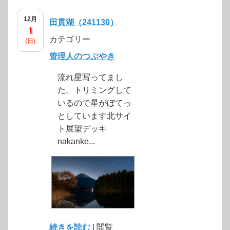
12月
田貫湖（241130）
1
カテゴリー
(日)
管理人のつぶやき
流れ星写ってまし
た。トリミングして
いるので星がぼてっ
としています北サイ
ト展望デッキ
nakanke...
続きを読む
| 閲覧