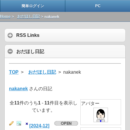
簡単ログイン
PC
Home
>
おだほし日記
> nakanek
RSS Links
おだほし日記
TOP
>
おだほし日記
> nakanek
nakanek
さんの日記
全
11
件のうち
1
-
11
件目を表示し
アバター
ています。
[2024-12]