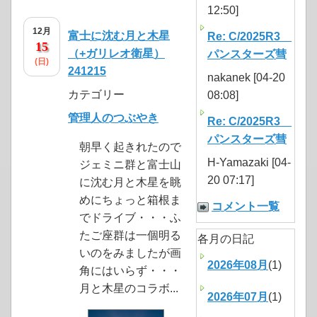
12:50]
12月
富士に沈む月と木星
Re: C/2025R3
15
（+ガリレオ衛星）
パンスターズ彗
(日)
241215
nakanek [04-20
カテゴリー
08:08]
管理人のつぶやき
Re: C/2025R3
パンスターズ彗
朝早く起きれたので
H-Yamazaki [04-
ジェミニ群と富士山
20 07:17]
に沈む月と木星を眺
めにちょっと箱根ま
コメント一覧
でドライブ・・・ふ
たご座群は一個明る
各月の日記
いのをみましたが画
2026年08月
(1)
角にはいらず・・・
月と木星のコラボ...
2026年07月
(1)