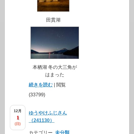
田貫湖
本栖湖 冬の大三角が
はまった
続きを読む
| 閲覧
(33799)
12月
ゆうやけふじさん
1
（241130）
(日)
カテゴリー
未分類