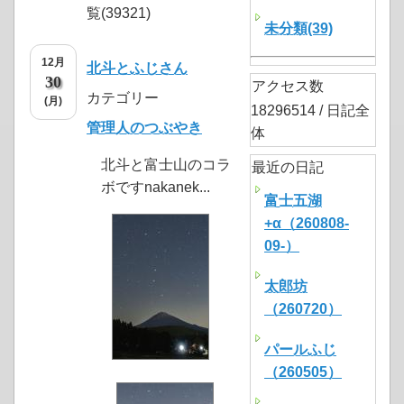
覧(39321)
未分類(39)
12月
北斗とふじさん
30
アクセス数
カテゴリー
(月)
18296514 / 日記全
管理人のつぶやき
体
北斗と富士山のコラ
最近の日記
ボですnakanek...
富士五湖
+α（260808-
09-）
太郎坊
（260720）
パールふじ
（260505）