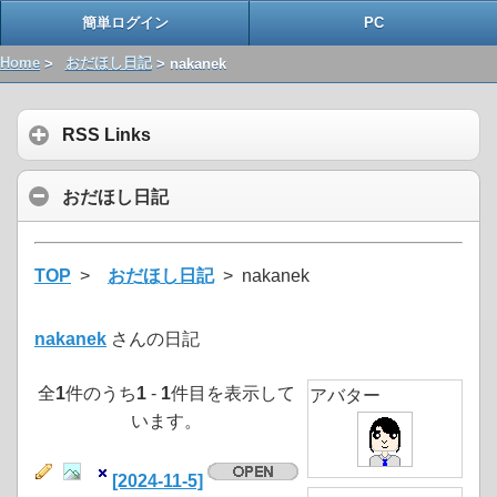
簡単ログイン
PC
Home
>
おだほし日記
> nakanek
RSS Links
おだほし日記
TOP
>
おだほし日記
> nakanek
nakanek
さんの日記
全
1
件のうち
1
-
1
件目を表示して
アバター
います。
[2024-11-5]