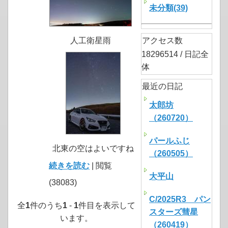
未分類(39)
人工衛星雨
アクセス数
18296514 / 日記全
体
最近の日記
太郎坊
（260720）
パールふじ
北東の空はよいですね
（260505）
続きを読む
| 閲覧
大平山
(38083)
C/2025R3 パン
全
1
件のうち
1
-
1
件目を表示して
スターズ彗星
います。
（260419）