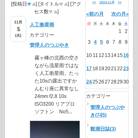
<<
2024-11月
>>
[投稿日
] [タイトル
] [アク
セス数
]
«前の月
次の月»
11月
日
月
火
水
木
金
土
人工衛星雨
5
1
2
カテゴリー
(火)
3
4
5
6
7
8
9
管理人のつぶやき
10
11
12
13
14
15
16
霧ヶ峰の北西の空さ
ながら流星雨ではな
17
18
19
20
21
22
23
く人工衛星雨。たっ
た10sの露出ですか
24
25
26
27
28
29
30
んむり座に異常なし
カテゴリー
24mm f2.8 10s
ISO3200 リアプロ
管理人のつぶや
ソフトン No5...
き(745)
観測日誌(3)