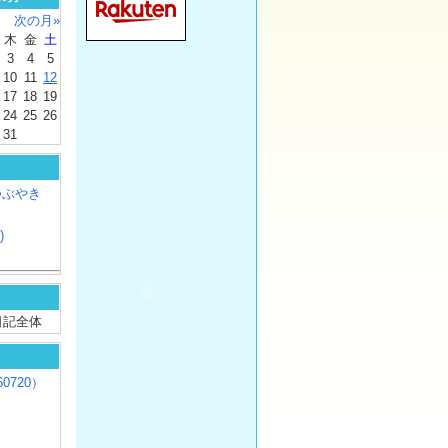
次の月»
木
金
土
3
4
5
10
11
12
17
18
19
24
25
26
31
つぶやき
)
/ 日記全体
0720）
じ
）