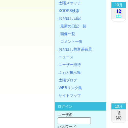
太陽スケッチ
10月
12
XOOPS検索
(土)
おだほし日記
最新の日記一覧
画像一覧
コメント一覧
おだほし的富岳百景
ニュース
ユーザー招待
ふぉと掲示板
太陽ブログ
WEBリンク集
サイトマップ
10月
ログイン
2
ユーザ名:
(水)
パスワード: