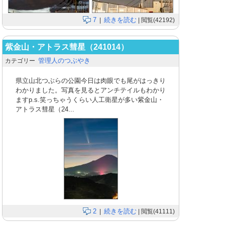
7
続きを読む
|
| 閲覧(42192)
紫金山・アトラス彗星（241014）
管理人のつぶやき
カテゴリー
県立山北つぶらの公園今日は肉眼でも尾がはっきり
わかりました。写真を見るとアンチテイルもわかり
ますp.s.笑っちゃうくらい人工衛星が多い紫金山・
アトラス彗星（24...
2
続きを読む
|
| 閲覧(41111)