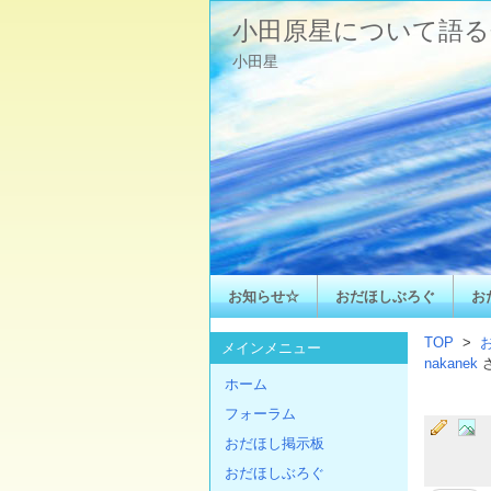
小田原星について語る
小田星
お知らせ☆
おだほしぶろぐ
お
TOP
>
メインメニュー
nakanek
ホーム
フォーラム
おだほし掲示板
おだほしぶろぐ