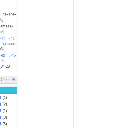
）
nakanek
28]
amazaki
50]
025R3 パン
彗
nakanek
08]
025R3 パン
彗
H-
[04-20
メント一覧
月
(1)
月
(2)
月
(1)
月
(3)
月
(5)