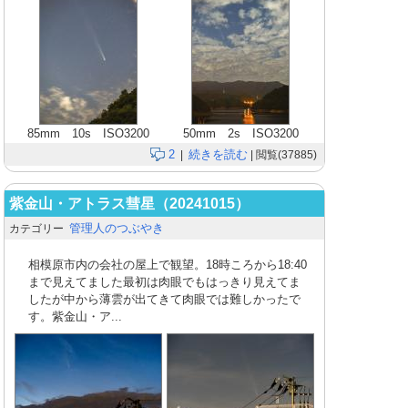
85mm 10s ISO3200
50mm 2s ISO3200
2
続きを読む
|
| 閲覧(37885)
紫金山・アトラス彗星（20241015）
管理人のつぶやき
カテゴリー
相模原市内の会社の屋上で観望。18時ころから18:40
まで見えてました最初は肉眼でもはっきり見えてま
したが中から薄雲が出てきて肉眼では難しかったで
す。紫金山・ア...