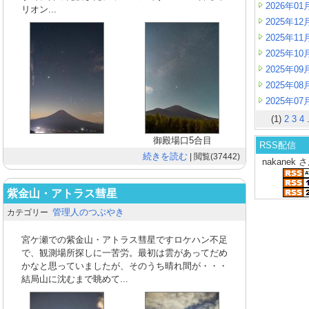
2026年01
リオン...
2025年12
2025年11
2025年10
2025年09
2025年08
2025年07
(1)
2
3
4
.
御殿場口5合目
RSS配信
続きを読む
| 閲覧(37442)
nakanek
紫金山・アトラス彗星
管理人のつぶやき
カテゴリー
宮ケ瀬での紫金山・アトラス彗星ですロケハン不足
で、観測場所探しに一苦労。最初は雲があってだめ
かなと思っていましたが、そのうち晴れ間が・・・
結局山に沈むまで眺めて...