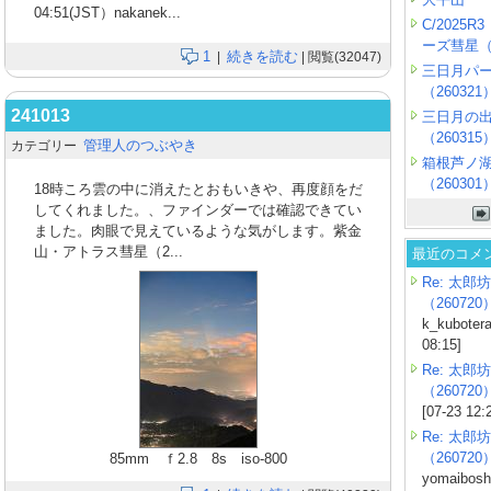
04:51(JST）nakanek...
C/2025
ーズ彗星（2
1
続きを読む
|
| 閲覧(32047)
三日月パ
（260321
241013
三日月の
（260315
管理人のつぶやき
カテゴリー
箱根芦ノ
（260301
18時ころ雲の中に消えたとおもいきや、再度顔をだ
してくれました。、ファインダーでは確認できてい
ました。肉眼で見えているような気がします。紫金
山・アトラス彗星（2...
最近のコメ
Re: 太郎坊
（260720
k_kubotera
08:15]
Re: 太郎坊
（260720
[07-23 12:
Re: 太郎坊
（260720
85mm ｆ2.8 8s iso-800
yomaiboshi