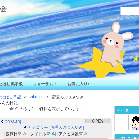
会
だほし掲示板
フォーラム！
お気に入り♪
おだほし日記
>
nakanek
> 管理人のつぶやき
さんの日記
全
9
件のうち
1
-
9
件目を表示しています。
アバター
[2024-10]
カテゴリー [管理人のつぶやき]
[投稿日
] [タイトル
] [アクセス数
]
<<
2024-