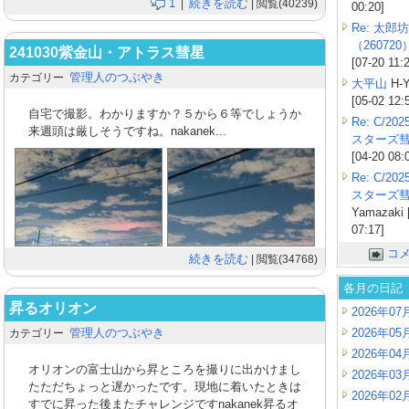
1
続きを読む
|
| 閲覧(40239)
00:20]
Re: 太郎坊
（260720
241030紫金山・アトラス彗星
[07-20 11:
管理人のつぶやき
カテゴリー
大平山
H-Y
[05-02 12:
自宅で撮影。わかりますか？５から６等でしょうか
Re: C/2
来週頭は厳しそうですね。nakanek...
スターズ
[04-20 08:
Re: C/2
スターズ
Yamazaki 
07:17]
コ
続きを読む
| 閲覧(34768)
各月の日記
昇るオリオン
2026年07
管理人のつぶやき
2026年05
カテゴリー
2026年04
オリオンの富士山から昇ところを撮りに出かけまし
2026年03
たただちょっと遅かったです。現地に着いたときは
2026年02
すでに昇った後またチャレンジですnakanek昇るオ