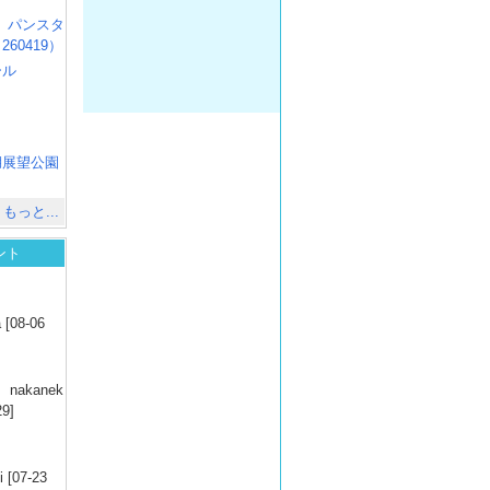
R3 パンスタ
60419）
ール
）
出
）
湖展望公園
）
もっと...
ント
）
 [08-06
）
nakanek
29]
）
 [07-23