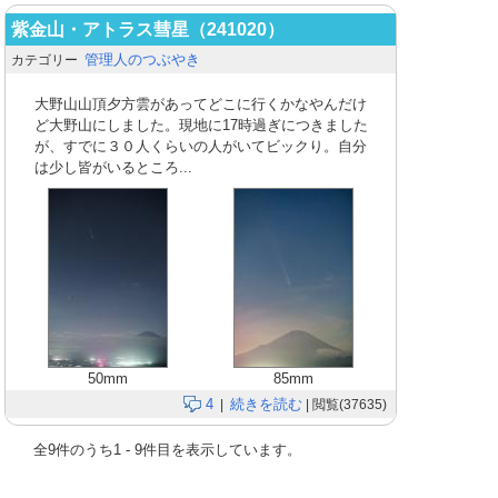
紫金山・アトラス彗星（241020）
管理人のつぶやき
カテゴリー
大野山山頂夕方雲があってどこに行くかなやんだけ
ど大野山にしました。現地に17時過ぎにつきました
が、すでに３０人くらいの人がいてビックり。自分
は少し皆がいるところ...
50mm
85mm
4
続きを読む
|
| 閲覧(37635)
全
9
件のうち
1
-
9
件目を表示しています。