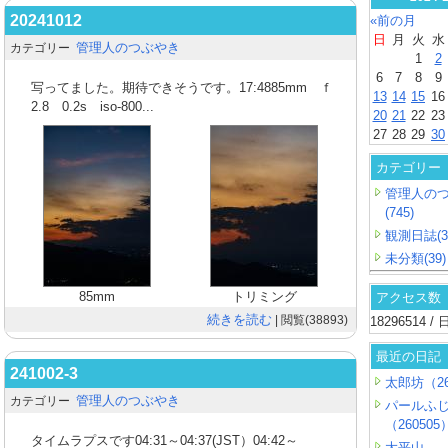
20241012
«前の月
日
月
火
水
管理人のつぶやき
カテゴリー
1
2
6
7
8
9
写ってました。期待できそうです。17:4885mm ｆ
13
14
15
16
2.8 0.2s iso-800...
20
21
22
23
27
28
29
30
カテゴリー
管理人の
(745)
観測日誌(3
未分類(39)
85mm
トリミング
アクセス数
続きを読む
| 閲覧(38893)
18296514 
最近の日記
241002-3
太郎坊（26
管理人のつぶやき
カテゴリー
パールふ
（260505
タイムラプスです04:31～04:37(JST）04:42～
大平山