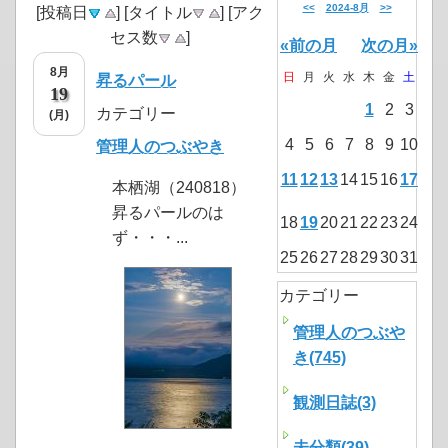
<<
2024-8月
>>
[投稿日
] [タイトル
] [アク
セス数
]
«前の月
次の月»
8月
日
月
火
水
木
金
土
昇るパール
19
1
2
3
カテゴリー
(月)
4
5
6
7
8
9
10
管理人のつぶやき
11
12
13
14
15
16
17
本栖湖（240818）
昇るパールのは
18
19
20
21
22
23
24
ず・・・...
25
26
27
28
29
30
31
カテゴリー
管理人のつぶや
き(745)
観測日誌(3)
未分類(39)