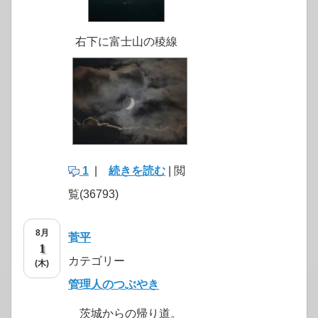
右下に富士山の稜線
1
|
続きを読む
| 閲
覧(36793)
8月
菅平
1
カテゴリー
(木)
管理人のつぶやき
茨城からの帰り道。