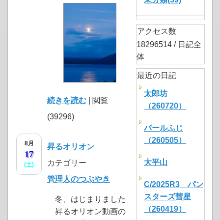
アクセス数
18296514 / 日記全
体
最近の日記
太郎坊
続きを読む
| 閲覧
（260720）
(39296)
パールふじ
（260505）
8月
昇るオリオン
17
大平山
カテゴリー
(土)
管理人のつぶやき
C/2025R3 パン
スターズ彗星
冬、はじまりました
（260419）
昇るオリオン動画の