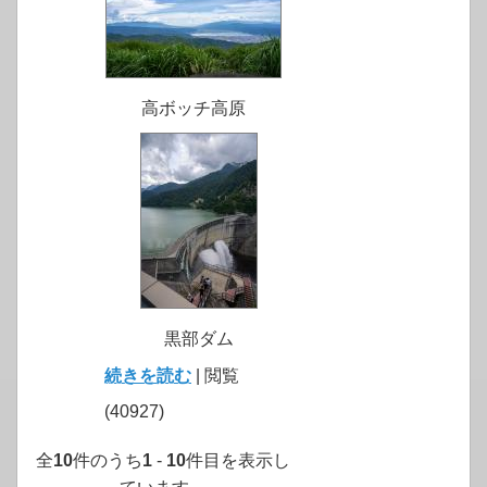
高ボッチ高原
黒部ダム
続きを読む
| 閲覧
(40927)
全
10
件のうち
1
-
10
件目を表示し