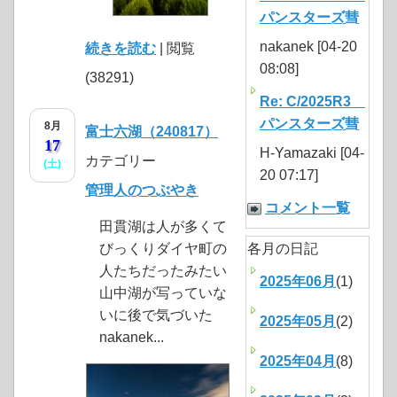
パンスターズ彗
nakanek [04-20
続きを読む
| 閲覧
08:08]
(38291)
Re: C/2025R3
パンスターズ彗
8月
富士六湖（240817）
17
H-Yamazaki [04-
カテゴリー
(土)
20 07:17]
管理人のつぶやき
コメント一覧
田貫湖は人が多くて
びっくりダイヤ町の
各月の日記
人たちだったみたい
2025年06月
(1)
山中湖が写っていな
いに後で気づいた
2025年05月
(2)
nakanek...
2025年04月
(8)