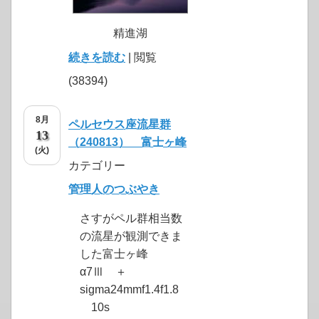
精進湖
続きを読む
| 閲覧
(38394)
8月
ペルセウス座流星群
13
（240813） 富士ヶ峰
(火)
カテゴリー
管理人のつぶやき
さすがペル群相当数
の流星が観測できま
した富士ヶ峰
α7Ⅲ ＋
sigma24mmf1.4f1.8
10s