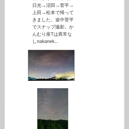
日光→沼田→菅平→
上田→松本で帰って
きました。途中菅平
でスナップ撮影。か
んむり座Tは異常な
しnakanek...