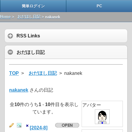
簡単ログイン
PC
Home
>
おだほし日記
> nakanek
RSS Links
おだほし日記
TOP
>
おだほし日記
> nakanek
nakanek
さんの日記
全
10
件のうち
1
-
10
件目を表示し
アバター
ています。
[2024-8]