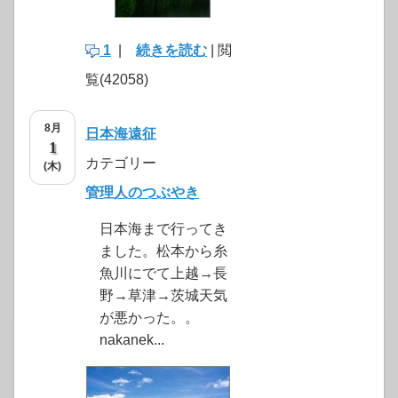
1
|
続きを読む
| 閲
覧(42058)
8月
日本海遠征
1
カテゴリー
(木)
管理人のつぶやき
日本海まで行ってき
ました。松本から糸
魚川にでて上越→長
野→草津→茨城天気
が悪かった。。
nakanek...