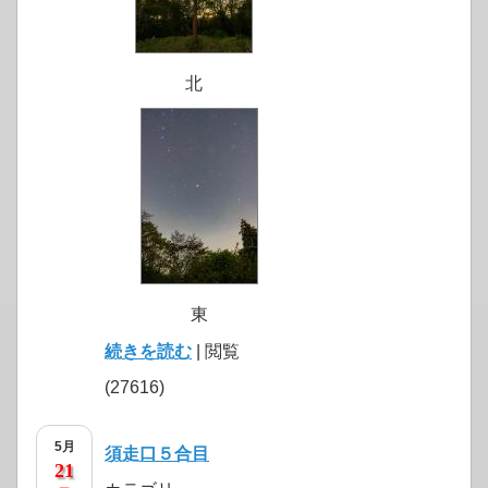
北
東
続きを読む
| 閲覧
(27616)
5月
須走口５合目
21