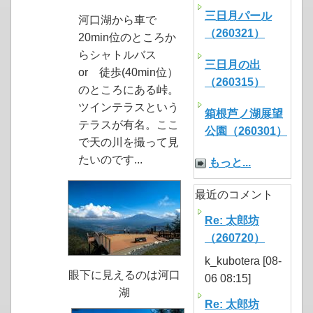
三日月パール
河口湖から車で
（260321）
20min位のところか
らシャトルバス
三日月の出
or 徒歩(40min位）
（260315）
のところにある峠。
ツインテラスという
箱根芦ノ湖展望
テラスが有名。ここ
公園（260301）
で天の川を撮って見
たいのです...
もっと...
最近のコメント
Re: 太郎坊
（260720）
k_kubotera [08-
眼下に見えるのは河口
06 08:15]
湖
Re: 太郎坊