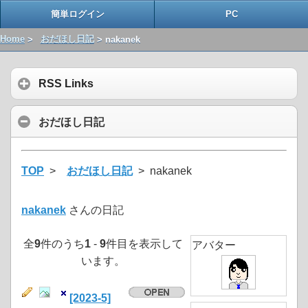
簡単ログイン
PC
Home
>
おだほし日記
> nakanek
RSS Links
おだほし日記
TOP
>
おだほし日記
> nakanek
nakanek
さんの日記
全
9
件のうち
1
-
9
件目を表示して
アバター
います。
[2023-5]