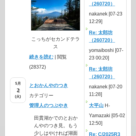
（260720）
nakanek [07-23
12:29]
Re: 太郎坊
こっちがセカンドテラ
（260720）
ス
yomaiboshi [07-
続きを読む
| 閲覧
23 00:20]
(28372)
Re: 太郎坊
（260720）
5月
とおかんやのつき
nakanek [07-20
2
11:28]
カテゴリー
(火)
管理人のつぶやき
大平山
H-
Yamazaki [05-02
田貫湖かでのとおか
12:50]
んやのつき見。もう
少しはやければ湖面
Re: C/2025R3