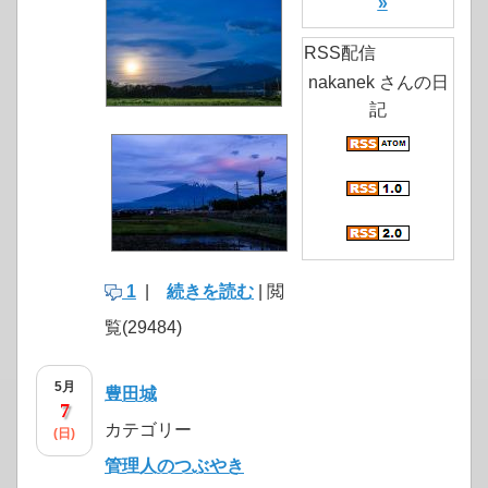
»
RSS配信
nakanek さんの日
記
1
|
続きを読む
| 閲
覧(29484)
5月
豊田城
7
カテゴリー
(日)
管理人のつぶやき