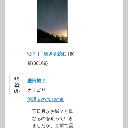
2
|
続きを読む
| 閲
覧(30169)
5月
豊田城？
22
カテゴリー
(月)
管理人のつぶやき
三日月がお城？と重
なるのを狙っていき
ましたが、直前で雲