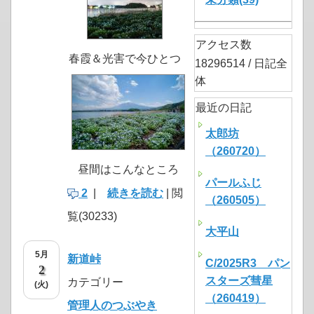
アクセス数
春霞＆光害で今ひとつ
18296514 / 日記全
体
最近の日記
太郎坊
（260720）
昼間はこんなところ
パールふじ
2
|
続きを読む
| 閲
（260505）
覧(30233)
大平山
5月
新道峠
C/2025R3 パン
2
スターズ彗星
カテゴリー
(火)
（260419）
管理人のつぶやき