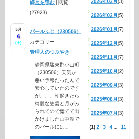
2026年03月
(3)
続きを読む
| 閲覧
(27923)
2026年02月
(5)
2026年01月
(7)
5月
パールふじ（230506）
6
カテゴリー
(土)
2025年12月
(5)
管理人のつぶやき
2025年11月
(7)
静岡県駿東郡小山町
2025年10月
(2)
（230506）天気が
悪い予報だったんで
2025年09月
(3)
安心していたのです
が。。。朝起きたら
2025年08月
(3)
綺麗な笠雲と月がみ
られてので慌てて出
2025年07月
(3)
かけました山中湖で
のパールには...
(1)
2
3
4
...
11