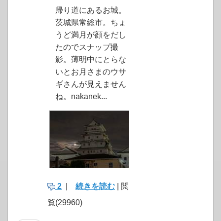
帰り道にあるお城。
茨城県常総市。ちょ
うど満月が顔をだし
たのでスナップ撮
影。薄明中にとらな
いとお月さまのウサ
ギさんが見えません
ね。nakanek...
2
|
続きを読む
| 閲
覧(29960)