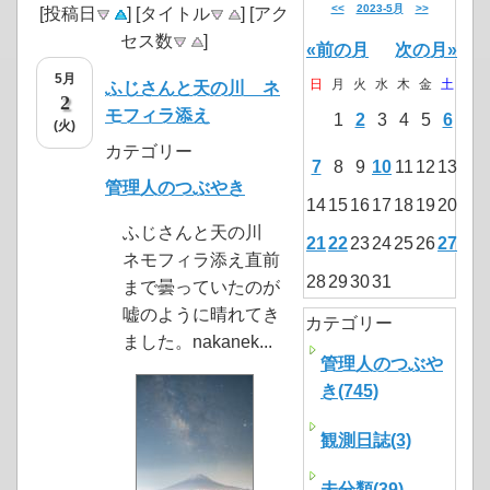
<<
2023-5月
>>
[投稿日
] [タイトル
] [アク
セス数
]
«前の月
次の月»
5月
日
月
火
水
木
金
土
ふじさんと天の川 ネ
2
モフィラ添え
1
2
3
4
5
6
(火)
カテゴリー
7
8
9
10
11
12
13
管理人のつぶやき
14
15
16
17
18
19
20
ふじさんと天の川
21
22
23
24
25
26
27
ネモフィラ添え直前
28
29
30
31
まで曇っていたのが
嘘のように晴れてき
カテゴリー
ました。nakanek...
管理人のつぶや
き(745)
観測日誌(3)
未分類(39)