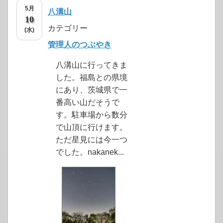
5月
八溝山
10
カテゴリー
(水)
管理人のつぶやき
八溝山に行ってきま
した。福島との県境
にあり、茨城県で一
番高い山だそうで
す。駐車場から数分
で山頂に行けます。
ただ星見には今一つ
でした。nakanek...