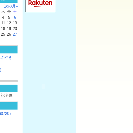
次の月»
木
金
土
4
5
6
11
12
13
18
19
20
25
26
27
つぶやき
)
/ 日記全体
0720）
じ
）