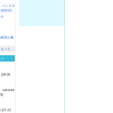
R3 パンスタ
60419）
ール
）
出
）
湖展望公園
）
もっと...
ント
）
 [08-06
）
nakanek
29]
）
 [07-23