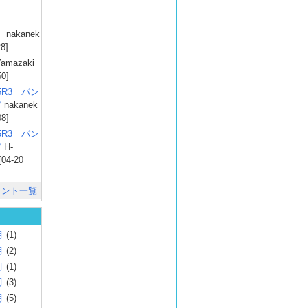
）
nakanek
28]
amazaki
50]
025R3 パン
彗
nakanek
08]
025R3 パン
彗
H-
[04-20
メント一覧
月
(1)
月
(2)
月
(1)
月
(3)
月
(5)