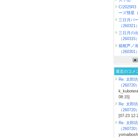
C/2025
ーズ彗星（2
三日月パ
（260321
三日月の
（260315
箱根芦ノ
（260301
最近のコメ
Re: 太郎坊
（260720
k_kubotera
08:15]
Re: 太郎坊
（260720
[07-23 12:
Re: 太郎坊
（260720
yomaiboshi