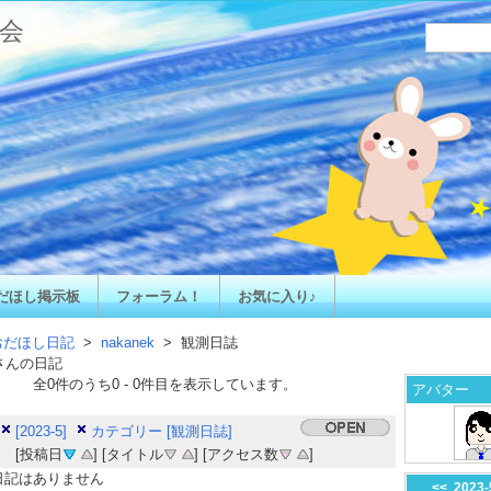
会
だほし掲示板
フォーラム！
お気に入り♪
おだほし日記
>
nakanek
> 観測日誌
さんの日記
全
0
件のうち
0
-
0
件目を表示しています。
アバター
[2023-5]
カテゴリー [観測日誌]
[投稿日
] [タイトル
] [アクセス数
]
日記はありません
<<
2023