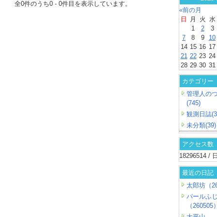
全
0
件のうち
0
-
0
件目を表示しています。
«前の月
日
月
火
水
1
2
3
7
8
9
10
14
15
16
17
21
22
23
24
28
29
30
31
カテゴリー
管理人の
(745)
観測日誌(3
未分類(39)
アクセス数
18296514 
最近の日記
太郎坊（26
パールふ
（260505
大平山