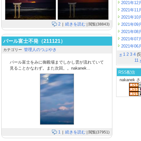
2021年12
2021年11
2021年10
2
続きを読む
|
| 閲覧(38843)
2021年09
2021年08
2021年07
パール富士不発（211121）
2021年06
管理人のつぶやき
カテゴリー
«
1
2
3
4
(5
11
パール富士をみに御殿場までしかし雲が流れていて
見ることかなわず。また次回。。nakanek...
RSS配信
nakanek
1
続きを読む
|
| 閲覧(37951)