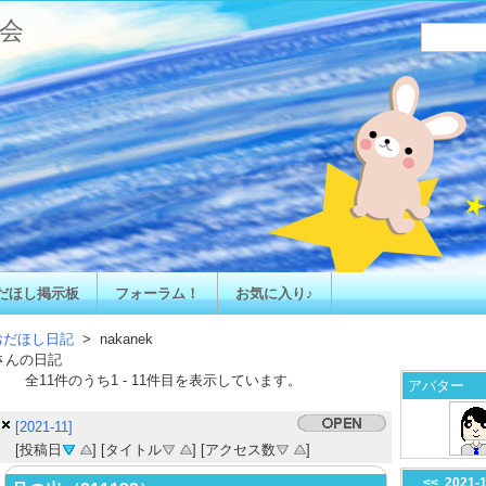
会
だほし掲示板
フォーラム！
お気に入り♪
おだほし日記
> nakanek
さんの日記
全
11
件のうち
1
-
11
件目を表示しています。
アバター
[2021-11]
[投稿日
] [タイトル
] [アクセス数
]
<<
2021-