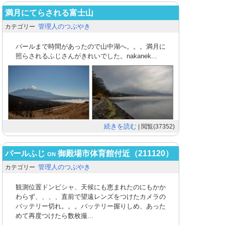
満月にてらされる富士山
管理人のつぶやき
カテゴリー
パールまで時間があったので山中湖へ。。。満月に
照らされるふじさんがきれいでした。nakanek...
続きを読む
| 閲覧(37352)
パールふじ on 御殿場市体育館付近（211120）
管理人のつぶやき
カテゴリー
観測位置ドンピシャ、天候にも恵まれたのにもかか
わらず、、、、直前で望遠レンズをつけたカメラの
バッテリー切れ。。。バッテリー握りしめ、あった
めて再度つけたら数枚撮...