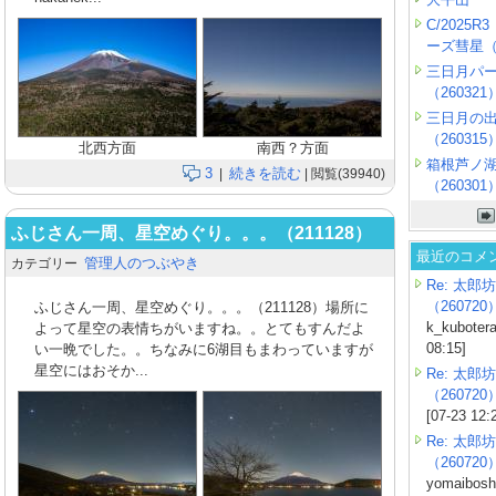
C/2025
ーズ彗星（2
三日月パ
（260321
三日月の
（260315
北西方面
南西？方面
箱根芦ノ
3
続きを読む
|
| 閲覧(39940)
（260301
ふじさん一周、星空めぐり。。。（211128）
最近のコメ
管理人のつぶやき
カテゴリー
Re: 太郎坊
（260720
ふじさん一周、星空めぐり。。。（211128）場所に
k_kubotera
よって星空の表情ちがいますね。。とてもすんだよ
08:15]
い一晩でした。。ちなみに6湖目もまわっていますが
星空にはおそか...
Re: 太郎坊
（260720
[07-23 12:
Re: 太郎坊
（260720
yomaiboshi