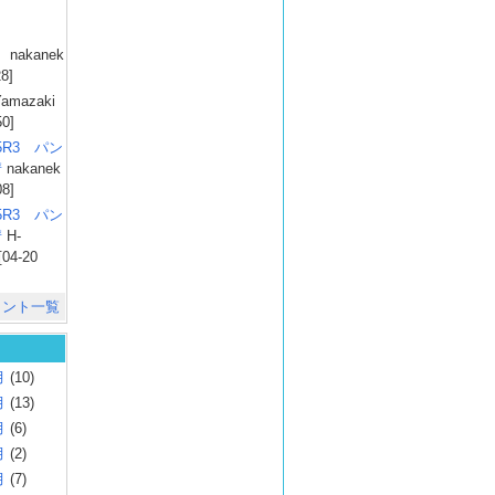
）
nakanek
28]
amazaki
50]
025R3 パン
彗
nakanek
08]
025R3 パン
彗
H-
[04-20
メント一覧
月
(10)
月
(13)
月
(6)
月
(2)
月
(7)