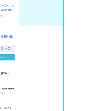
R3 パンスタ
60419）
ール
）
出
）
湖展望公園
）
もっと...
ント
）
 [08-06
）
nakanek
29]
）
 [07-23