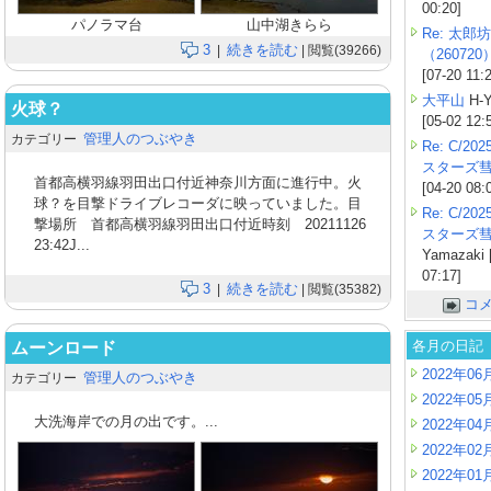
00:20]
パノラマ台
山中湖きらら
Re: 太郎坊
3
続きを読む
|
| 閲覧(39266)
（260720
[07-20 11:
大平山
H-Y
火球？
[05-02 12:
管理人のつぶやき
カテゴリー
Re: C/2
スターズ
首都高横羽線羽田出口付近神奈川方面に進行中。火
[04-20 08:
球？を目撃ドライブレコーダに映っていました。目
Re: C/2
撃場所 首都高横羽線羽田出口付近時刻 20211126
スターズ
23:42J...
Yamazaki 
07:17]
3
続きを読む
|
| 閲覧(35382)
コ
各月の日記
ムーンロード
2022年06
管理人のつぶやき
カテゴリー
2022年05
大洗海岸での月の出です。...
2022年04
2022年02
2022年01