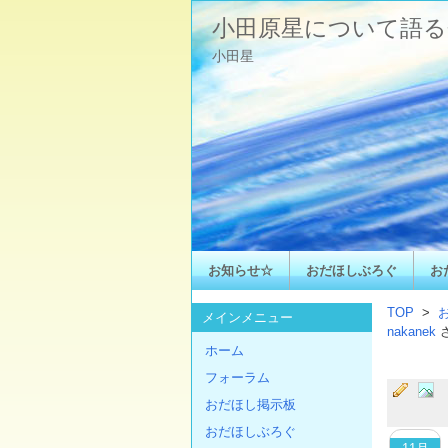
小田原星について語る
小田星
お知らせ☆
おだほしぶろぐ
お
TOP
>
メインメニュー
nakanek
ホーム
フォーラム
おだほし掲示板
おだほしぶろぐ