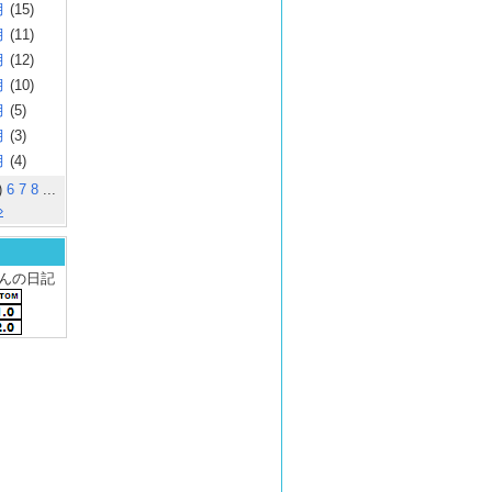
月
(15)
月
(11)
月
(12)
月
(10)
月
(5)
月
(3)
月
(4)
)
6
7
8
...
»
 さんの日記