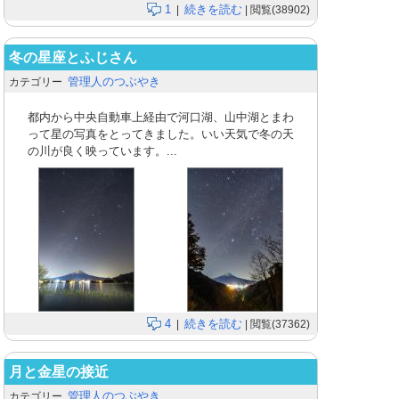
1
続きを読む
|
| 閲覧(38902)
冬の星座とふじさん
管理人のつぶやき
カテゴリー
都内から中央自動車上経由で河口湖、山中湖とまわ
って星の写真をとってきました。いい天気で冬の天
の川が良く映っています。...
4
続きを読む
|
| 閲覧(37362)
月と金星の接近
管理人のつぶやき
カテゴリー