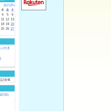
次の月»
木
金
土
4
5
6
11
12
13
18
19
20
25
26
27
つぶやき
)
/ 日記全体
0720）
じ
）