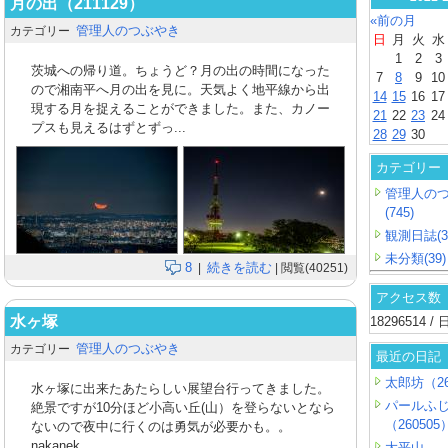
月の出（211129）
«前の月
管理人のつぶやき
カテゴリー
日
月
火
水
1
2
3
茨城への帰り道。ちょうど？月の出の時間になった
7
8
9
10
ので湘南平へ月の出を見に。天気よく地平線から出
14
15
16
17
現する月を捉えることができました。また、カノー
21
22
23
24
プスも見えるはずとずっ...
28
29
30
カテゴリー
管理人の
(745)
観測日誌(3
未分類(39)
8
続きを読む
|
| 閲覧(40251)
アクセス数
水ヶ塚
18296514 
管理人のつぶやき
カテゴリー
最近の日記
太郎坊（26
水ヶ塚に出来たあたらしい展望台行ってきました。
パールふ
絶景ですが10分ほど小高い丘(山）を登らないとなら
（260505
ないので夜中に行くのは勇気が必要かも。。
nakanek...
大平山