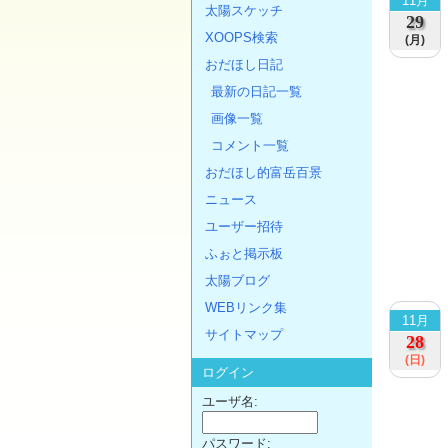
11月
太陽スケッチ
29
XOOPS検索
(月)
おだほし日記
最新の日記一覧
画像一覧
コメント一覧
おだほし的富岳百景
ニュース
ユーザー招待
ふぉと掲示板
太陽ブログ
WEBリンク集
11月
サイトマップ
28
(日)
ログイン
ユーザ名:
パスワード: