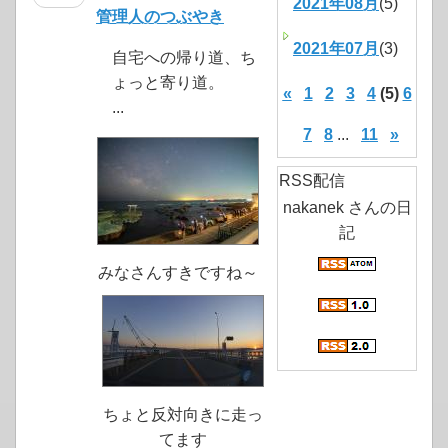
2021年08月
(5)
管理人のつぶやき
2021年07月
(3)
自宅への帰り道、ち
ょっと寄り道。
«
1
2
3
4
(5)
6
...
7
8
...
11
»
RSS配信
nakanek さんの日
記
みなさんすきですね～
ちょと反対向きに走っ
てます