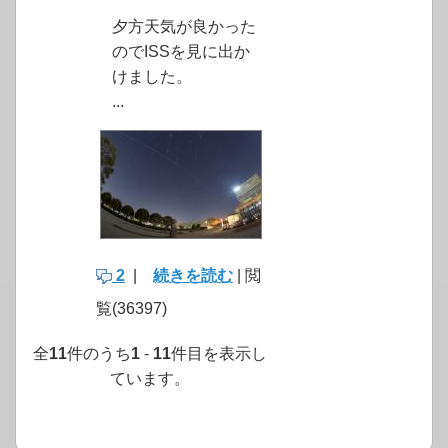
夕方天気が良かった
のでISSを見に出か
けました。
...
2
|
続きを読む
| 閲
覧(36397)
全
11
件のうち
1
-
11
件目を表示し
ています。