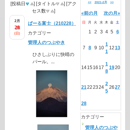
<<
2021-2月
>>
[投稿日
] [タイトル
] [アク
セス数
]
«前の月
次の月»
2月
日
月
火
水
木
金
土
ぱーる富士（210228）
28
1
2
3
4
5
6
カテゴリー
(日)
管理人のつぶやき
1
7
8
9
10
12
13
1
ひさしぶりに快晴の
パール。...
1
14
15
16
17
19
20
8
2
21
22
23
24
26
27
5
28
カテゴリー
管理人のつぶや