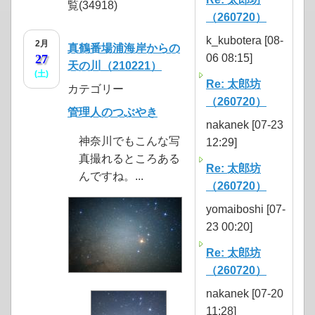
覧(34918)
（260720）
k_kubotera [08-
2月
真鶴番場浦海岸からの
27
06 08:15]
天の川（210221）
(土)
Re: 太郎坊
カテゴリー
（260720）
管理人のつぶやき
nakanek [07-23
神奈川でもこんな写
12:29]
真撮れるところある
Re: 太郎坊
んですね。...
（260720）
yomaiboshi [07-
23 00:20]
Re: 太郎坊
（260720）
nakanek [07-20
11:28]