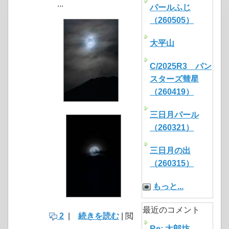
...
パールふじ
（260505）
大平山
C/2025R3 パン
スターズ彗星
（260419）
三日月パール
（260321）
三日月の出
（260315）
もっと...
最近のコメント
2
|
続きを読む
| 閲
Re: 太郎坊