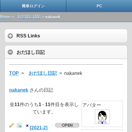
簡単ログイン
PC
Home
>
おだほし日記
> nakanek
RSS Links
おだほし日記
TOP
>
おだほし日記
> nakanek
nakanek
さんの日記
全
11
件のうち
1
-
11
件目を表示し
アバター
ています。
[2021-2]