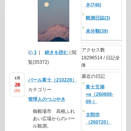
き(746)
観測日誌(3)
未分類(39)
アクセス数
3
|
続きを読む
| 閲
18296514 / 日記全
覧(35372)
体
最近の日記
2月
パール富士（210228）
28
富士五湖
カテゴリー
(日)
+α（260808-
管理人のつぶやき
09-）
御殿場市 高根ふれ
太郎坊
あい広場からのパー
（260720）
ル観測。