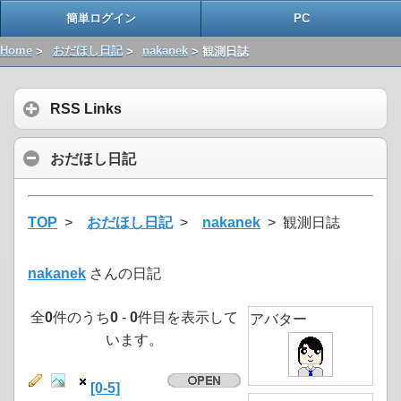
簡単ログイン
PC
Home
>
おだほし日記
>
nakanek
> 観測日誌
RSS Links
おだほし日記
TOP
>
おだほし日記
>
nakanek
> 観測日誌
nakanek
さんの日記
全
0
件のうち
0
-
0
件目を表示して
アバター
います。
[0-5]