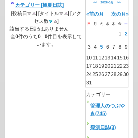
<<
2026-5月
>>
カテゴリー [観測日誌]
[投稿日
] [タイトル
] [アク
«前の月
次の月»
セス数
]
日
月
火
水
木
金
土
該当する日記はありません
1
2
全
0
件のうち
0
-
0
件目を表示して
います。
3
4
5
6
7
8
9
10
11
12
13
14
15
16
17
18
19
20
21
22
23
24
25
26
27
28
29
30
31
カテゴリー
管理人のつぶや
き(745)
観測日誌(3)