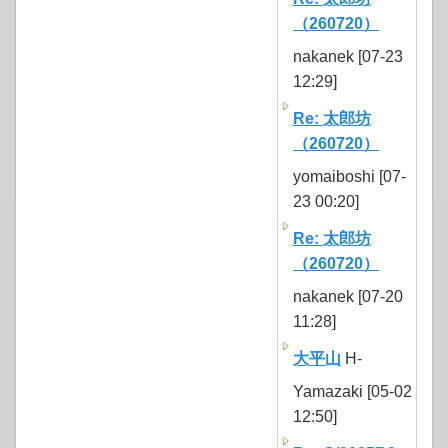
（260720）
nakanek [07-23
12:29]
Re: 太郎坊
（260720）
yomaiboshi [07-
23 00:20]
Re: 太郎坊
（260720）
nakanek [07-20
11:28]
大平山
H-
Yamazaki [05-02
12:50]