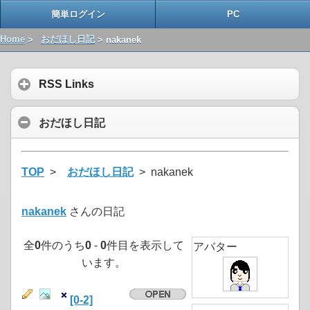
簡単ログイン
PC
Home
>
おだほし日記
> nakanek
RSS Links
おだほし日記
TOP
>
おだほし日記
> nakanek
nakanek
さんの日記
全
0
件のうち
0
-
0
件目を表示して
アバター
います。
[0-2]