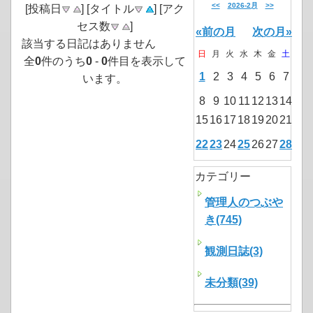
<<
2026-2月
>>
[投稿日
] [タイトル
] [アク
セス数
]
«前の月
次の月»
該当する日記はありません
日
月
火
水
木
金
土
全
0
件のうち
0
-
0
件目を表示して
1
2
3
4
5
6
7
います。
8
9
10
11
12
13
14
15
16
17
18
19
20
21
22
23
24
25
26
27
28
カテゴリー
管理人のつぶや
き(745)
観測日誌(3)
未分類(39)