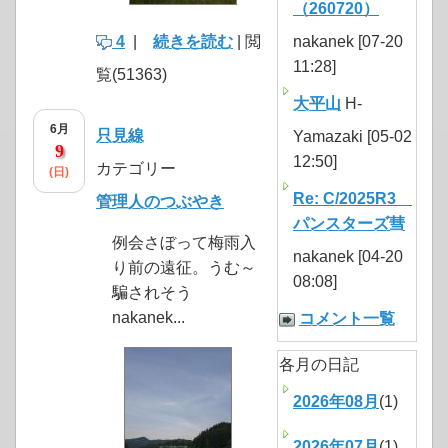
（260720）
4
|
続きを読む
| 閲
nakanek [07-20
11:28]
覧(51363)
大平山
H-
6月
只見線
Yamazaki [05-02
9
12:50]
カテゴリー
(日)
Re: C/2025R3
管理人のつぶやき
パンスターズ彗
例会さぼって梅雨入
nakanek [04-20
り前の遠征。うむ～
08:08]
騙されそう
nakanek...
コメント一覧
各月の日記
2026年08月
(1)
2026年07月
(1)