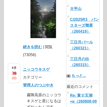
大平山
C/2025R3 パン
スターズ彗星
（260419）
三日月パール
続きを読む
| 閲覧
（260321）
(73056)
三日月の出
（260315）
6月
ニッコウキスゲ
30
もっと...
カテゴリー
(日)
管理人のつぶやき
最近のコメント
霧降高原のニッコウ
Re: 富士五湖
キスゲと星になるは
+α（260808-09
ずだったんです