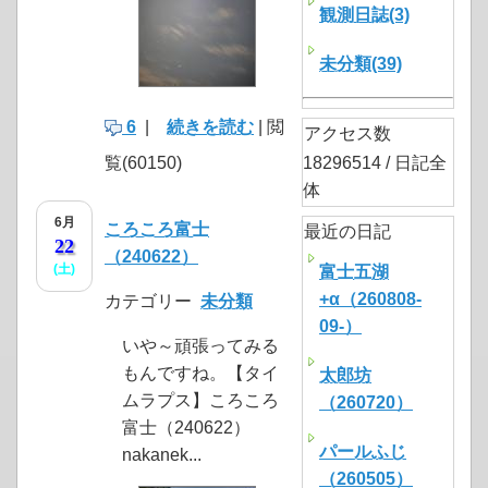
観測日誌(3)
未分類(39)
6
|
続きを読む
| 閲
アクセス数
覧(60150)
18296514 / 日記全
体
6月
ころころ富士
最近の日記
22
（240622）
(土)
富士五湖
+α（260808-
カテゴリー
未分類
09-）
いや～頑張ってみる
もんですね。【タイ
太郎坊
ムラプス】ころころ
（260720）
富士（240622）
パールふじ
nakanek...
（260505）