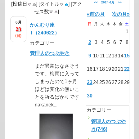
<<
2024-6月
>>
[投稿日
] [タイトル
] [アク
セス数
]
«前の月
次の月»
6月
日
月
火
水
木
金
土
かんむり座
23
1
T（240622）
(日)
2
3
4
5
6
7
8
カテゴリー
管理人のつぶやき
9
10
11
12
13
14
15
まだ異常はなさそう
16
17
18
19
20
21
22
です。梅雨に入って
しまったので1ヶ月
23
24
25
26
27
28
29
ほどは変化の無いこ
30
とを祈るばかりです
nakanek...
カテゴリー
管理人のつぶや
き(746)