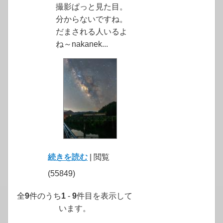
撮影ぱっと見た目。
分からないですね。
だまされる人いるよ
ね～nakanek...
続きを読む
| 閲覧
(55849)
全
9
件のうち
1
-
9
件目を表示して
います。