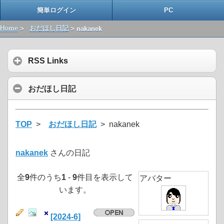
簡単ログイン
PC
Home
>
おだほし日記
> nakanek
RSS Links
おだほし日記
TOP
>
おだほし日記
> nakanek
nakanek
さんの日記
全
9
件のうち
1
-
9
件目を表示して
アバター
います。
[2024-6]