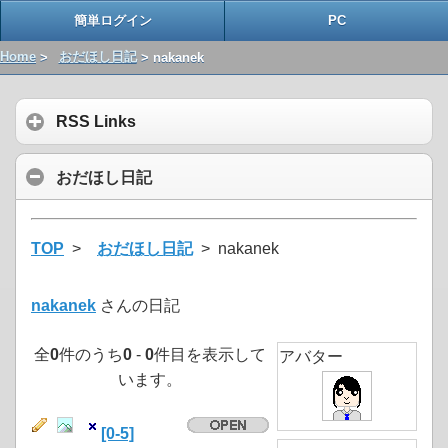
簡単ログイン
PC
Home
>
おだほし日記
> nakanek
RSS Links
おだほし日記
TOP
>
おだほし日記
> nakanek
nakanek
さんの日記
全
0
件のうち
0
-
0
件目を表示して
アバター
います。
[0-5]