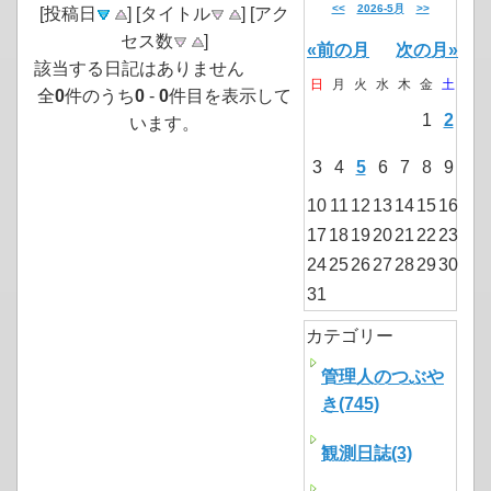
<<
2026-5月
>>
[投稿日
] [タイトル
] [アク
セス数
]
«前の月
次の月»
該当する日記はありません
日
月
火
水
木
金
土
全
0
件のうち
0
-
0
件目を表示して
1
2
います。
3
4
5
6
7
8
9
10
11
12
13
14
15
16
17
18
19
20
21
22
23
24
25
26
27
28
29
30
31
カテゴリー
管理人のつぶや
き(745)
観測日誌(3)