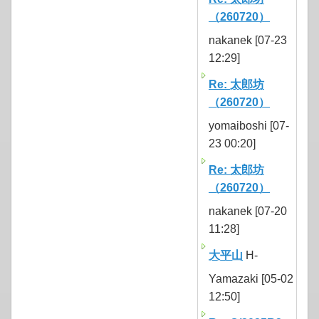
（260720）
nakanek [07-23
12:29]
Re: 太郎坊
（260720）
yomaiboshi [07-
23 00:20]
Re: 太郎坊
（260720）
nakanek [07-20
11:28]
大平山
H-
Yamazaki [05-02
12:50]