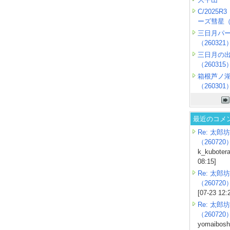
C/2025
ーズ彗星（2
三日月パ
（260321
三日月の
（260315
箱根芦ノ
（260301
最近のコメ
Re: 太郎坊
（260720
k_kubotera
08:15]
Re: 太郎坊
（260720
[07-23 12:
Re: 太郎坊
（260720
yomaiboshi