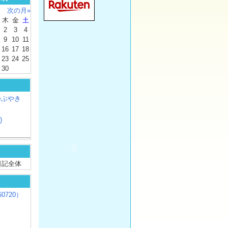
次の月»
木
金
土
2
3
4
9
10
11
16
17
18
23
24
25
30
つぶやき
)
/ 日記全体
0720）
じ
）