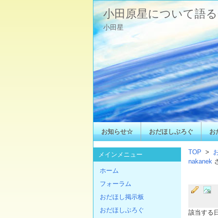
小田原星について語る
小田星
お知らせ☆
おだほしぶろぐ
お
TOP
>
メインメニュー
nakanek
ホーム
フォーラム
おだほし掲示板
おだほしぶろぐ
該当する