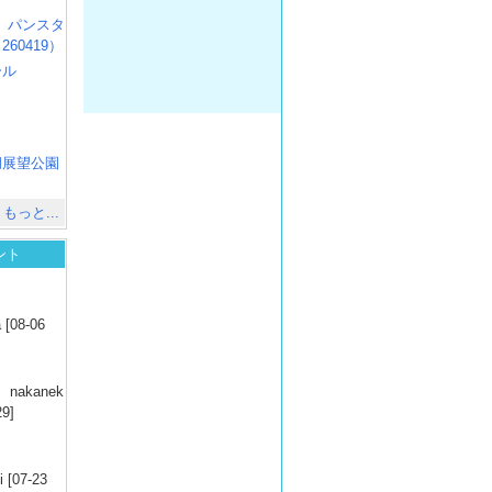
R3 パンスタ
60419）
ール
）
出
）
湖展望公園
）
もっと...
ント
）
 [08-06
）
nakanek
29]
）
 [07-23