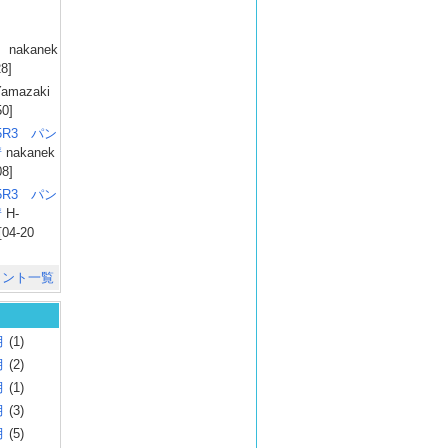
）
nakanek
28]
amazaki
50]
025R3 パン
彗
nakanek
08]
025R3 パン
彗
H-
[04-20
メント一覧
月
(1)
月
(2)
月
(1)
月
(3)
月
(5)