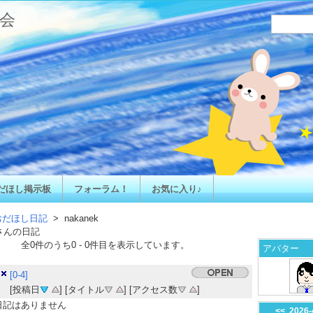
会
だほし掲示板
フォーラム！
お気に入り♪
おだほし日記
> nakanek
さんの日記
全
0
件のうち
0
-
0
件目を表示しています。
アバター
[0-4]
[投稿日
] [タイトル
] [アクセス数
]
日記はありません
<<
2026