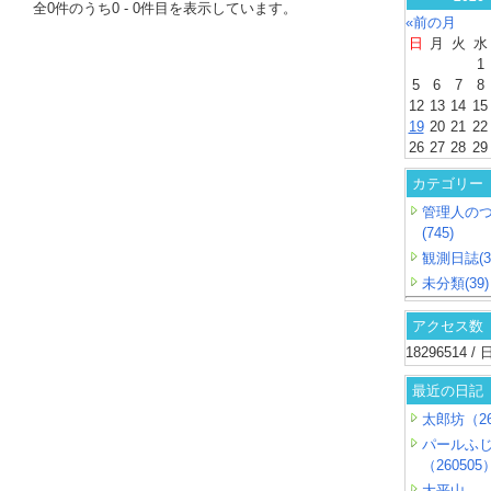
全
0
件のうち
0
-
0
件目を表示しています。
«前の月
日
月
火
水
1
5
6
7
8
12
13
14
15
19
20
21
22
26
27
28
29
カテゴリー
管理人の
(745)
観測日誌(3
未分類(39)
アクセス数
18296514 
最近の日記
太郎坊（26
パールふ
（260505
大平山