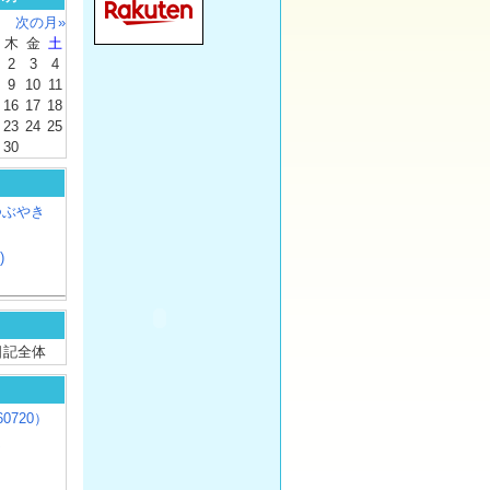
次の月»
木
金
土
2
3
4
9
10
11
16
17
18
23
24
25
30
つぶやき
)
/ 日記全体
0720）
じ
）