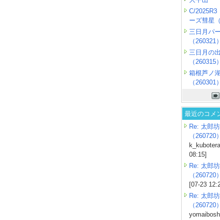
C/2025
ーズ彗星（2
三日月パ
（260321
三日月の
（260315
箱根芦ノ
（260301
最近のコメ
Re: 太郎坊
（260720
k_kubotera
08:15]
Re: 太郎坊
（260720
[07-23 12:
Re: 太郎坊
（260720
yomaiboshi