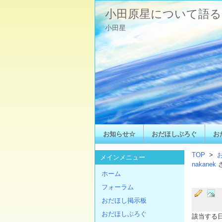
小田原星について語る
小田星
お知らせ☆
おだほしぶろぐ
お
TOP
>
メインメニュー
nakanek
ホーム
フォーラム
おだほし掲示板
おだほしぶろぐ
該当する