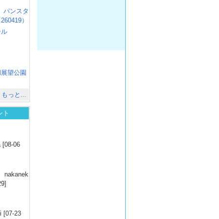
R3 パンスタ
60419）
ール
）
出
）
湖展望公園
）
もっと...
ント
）
 [08-06
）
nakanek
29]
）
 [07-23