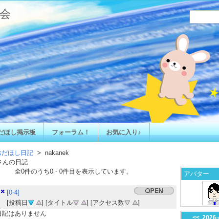
会
だほし掲示板
フォーラム！
お気に入り♪
おだほし日記
> nakanek
さんの日記
全
0
件のうち
0
-
0
件目を表示しています。
アバター
[0-4]
[投稿日
] [タイトル
] [アクセス数
]
日記はありません
<<
2026