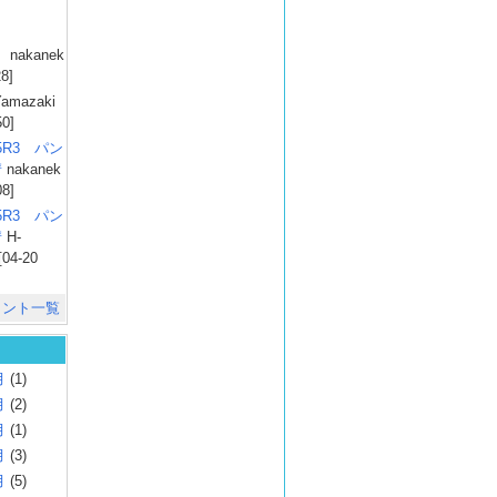
）
nakanek
28]
amazaki
50]
025R3 パン
彗
nakanek
08]
025R3 パン
彗
H-
[04-20
メント一覧
月
(1)
月
(2)
月
(1)
月
(3)
月
(5)