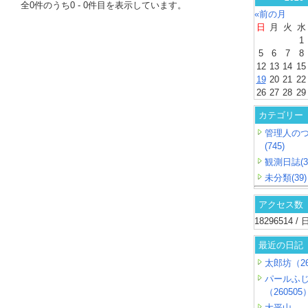
全
0
件のうち
0
-
0
件目を表示しています。
«前の月
日
月
火
水
1
5
6
7
8
12
13
14
15
19
20
21
22
26
27
28
29
カテゴリー
管理人の
(745)
観測日誌(3
未分類(39)
アクセス数
18296514 
最近の日記
太郎坊（26
パールふ
（260505
大平山