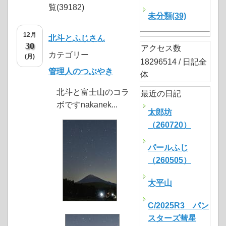
覧(39182)
未分類(39)
12月
北斗とふじさん
30
アクセス数
カテゴリー
(月)
18296514 / 日記全
管理人のつぶやき
体
北斗と富士山のコラ
最近の日記
ボですnakanek...
太郎坊
（260720）
パールふじ
（260505）
大平山
C/2025R3 パン
スターズ彗星