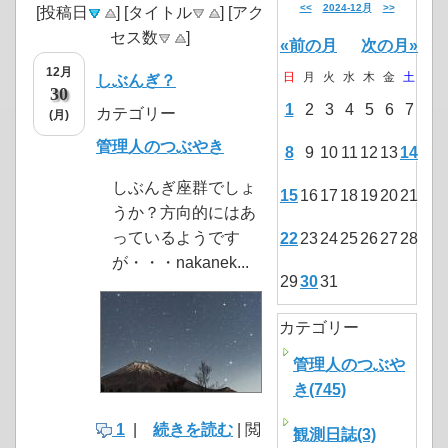
<<
2024-12月
>>
[投稿日
] [タイトル
] [アク
セス数
]
«前の月
次の月»
12月
日
月
火
水
木
金
土
しぶんぎ？
30
1
2
3
4
5
6
7
カテゴリー
(月)
管理人のつぶやき
8
9
10
11
12
13
14
しぶんぎ座群でしょ
15
16
17
18
19
20
21
うか？方向的にはあ
っているようです
22
23
24
25
26
27
28
が・・・nakanek...
29
30
31
カテゴリー
管理人のつぶや
き(745)
1
|
続きを読む
| 閲
観測日誌(3)