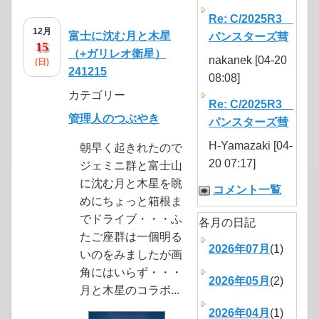
Re: C/2025R3
12月
富士に沈む月と木星
パンスターズ彗
15
（+ガリレオ衛星）
nakanek [04-20
(日)
241215
08:08]
カテゴリー
Re: C/2025R3
管理人のつぶやき
パンスターズ彗
H-Yamazaki [04-
朝早く起きれたので
20 07:17]
ジェミニ群と富士山
に沈む月と木星を眺
コメント一覧
めにちょっと箱根ま
でドライブ・・・ふ
各月の日記
たご座群は一個明る
2026年07月
(1)
いのをみましたが画
角にはいらず・・・
2026年05月
(2)
月と木星のコラボ...
2026年04月
(1)