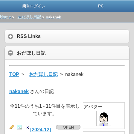
簡単ログイン
PC
Home
>
おだほし日記
> nakanek
RSS Links
おだほし日記
TOP
>
おだほし日記
> nakanek
nakanek
さんの日記
全
11
件のうち
1
-
11
件目を表示し
アバター
ています。
[2024-12]