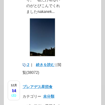
のがとびこんでくれ
ましたnakanek...
2
|
続きを読む
| 閲
覧(38072)
12月
プレアデス星団食
14
(土)
カテゴリー
未分類