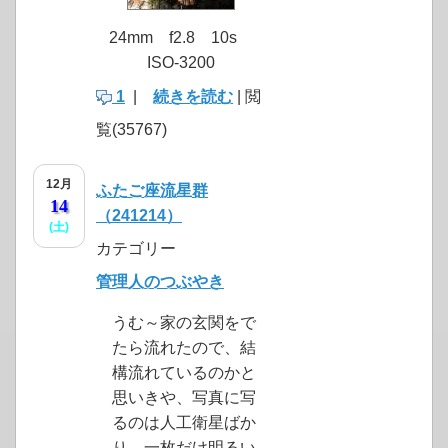
24mm f2.8 10s
ISO-3200
1
|
続きを読む
| 閲
覧(35767)
12月
ふたご座流星群
14
（241214）
(土)
カテゴリー
管理人のつぶやき
うむ～家の玄関をで
たら流れたので、結
構流れているのかと
思いきや、写真に写
るのは人工衛星ばか
り。一枚だけ明るい