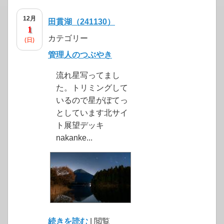
12月
田貫湖（241130）
1
カテゴリー
(日)
管理人のつぶやき
流れ星写ってまし
た。トリミングして
いるので星がぼてっ
としています北サイ
ト展望デッキ
nakanke...
続きを読む
| 閲覧