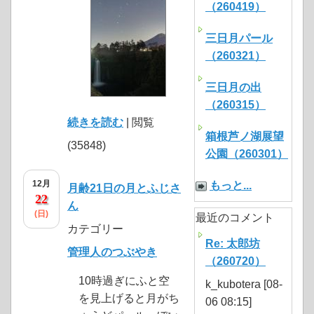
（260419）
三日月パール
（260321）
三日月の出
（260315）
続きを読む
| 閲覧
箱根芦ノ湖展望
(35848)
公園（260301）
12月
もっと...
月齢21日の月とふじさ
22
ん
(日)
最近のコメント
カテゴリー
Re: 太郎坊
管理人のつぶやき
（260720）
10時過ぎにふと空
k_kubotera [08-
を見上げると月がち
06 08:15]