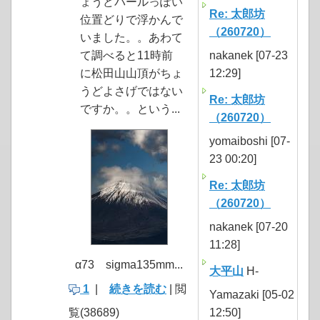
ょうどパールっぽい
Re: 太郎坊
位置どりで浮かんで
（260720）
いました。。あわて
て調べると11時前
nakanek [07-23
に松田山山頂がちょ
12:29]
うどよさげではない
Re: 太郎坊
ですか。。という...
（260720）
yomaiboshi [07-
23 00:20]
Re: 太郎坊
（260720）
nakanek [07-20
11:28]
α73 sigma135mm...
大平山
H-
1
|
続きを読む
| 閲
Yamazaki [05-02
覧(38689)
12:50]