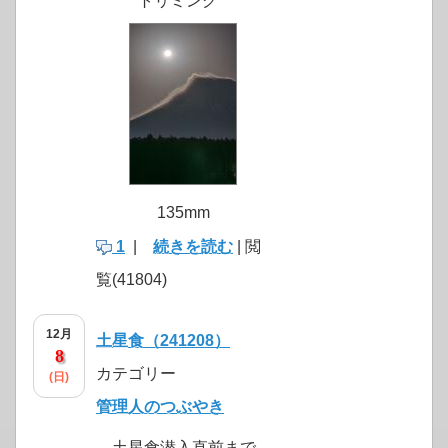
トリミング
135mm
1
|
続きを読む
| 閲
覧(41804)
12月
土星食（241208）
8
カテゴリー
(日)
管理人のつぶやき
土星食潜入直前まで