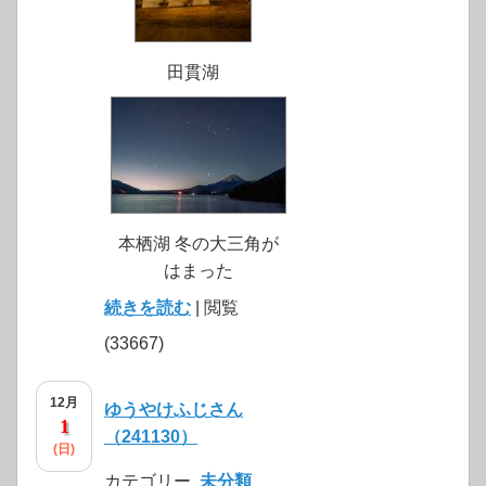
田貫湖
本栖湖 冬の大三角が
はまった
続きを読む
| 閲覧
(33667)
12月
ゆうやけふじさん
1
（241130）
(日)
カテゴリー
未分類