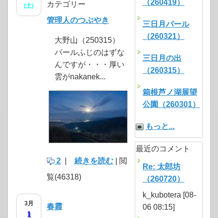
（260419）
カテゴリー
(土)
管理人のつぶやき
三日月パール
（260321）
大野山（250315）
パールふじのはずな
三日月の出
んですが・・・厚い
（260315）
雲がnakanek...
箱根芦ノ湖展望
公園（260301）
もっと...
最近のコメント
2
|
続きを読む
| 閲
Re: 太郎坊
覧(46318)
（260720）
k_kubotera [08-
3月
春霞
06 08:15]
1