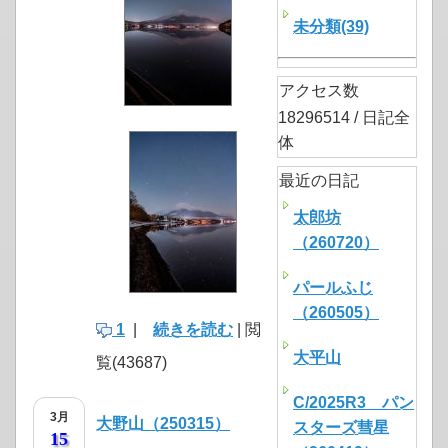
未分類(39)
アクセス数
18296514 / 日記全
体
最近の日記
太郎坊
（260720）
パールふじ
（260505）
1
|
続きを読む
| 閲
大平山
覧(43687)
C/2025R3 パン
3月
大野山（250315）
スターズ彗星
15