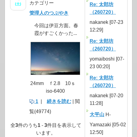
カテゴリー
(土)
Re: 太郎坊
（260720）
管理人のつぶやき
nakanek [07-23
今回は伊豆方面。春
12:29]
霞がすごくかった...
Re: 太郎坊
（260720）
yomaiboshi [07-
23 00:20]
Re: 太郎坊
24mm ｆ2.8 10ｓ
（260720）
iso-6400
nakanek [07-20
1
|
続きを読む
| 閲
11:28]
覧(49774)
大平山
H-
Yamazaki [05-02
全
3
件のうち
1
-
3
件目を表示して
12:50]
います。