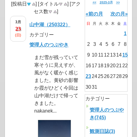
<<
2025-3月
>>
[投稿日
] [タイトル
] [アク
セス数
]
«前の月
次の月»
3月
日
月
火
水
木
金
土
山中湖（250322）
23
1
カテゴリー
(日)
2
3
4
5
6
7
8
管理人のつぶやき
9
10
11
12
13
14
15
まだ雪が残っていて
寒そうに見えすが、
16
17
18
19
20
21
22
風がなく暖かく感じ
23
24
25
26
27
28
29
ました。黄砂の影響
30
31
か霞がひどく今回は
山中湖だけで帰って
カテゴリー
きました。
管理人のつぶや
nakanek...
き(745)
観測日誌(3)