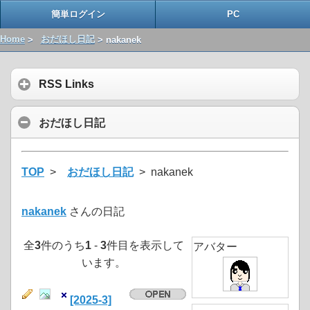
簡単ログイン
PC
Home
>
おだほし日記
> nakanek
RSS Links
おだほし日記
TOP
>
おだほし日記
> nakanek
nakanek
さんの日記
全
3
件のうち
1
-
3
件目を表示して
アバター
います。
[2025-3]