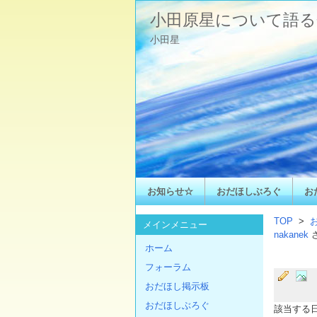
小田原星について語る
小田星
お知らせ☆
おだほしぶろぐ
お
TOP
>
メインメニュー
nakanek
ホーム
フォーラム
おだほし掲示板
おだほしぶろぐ
該当する