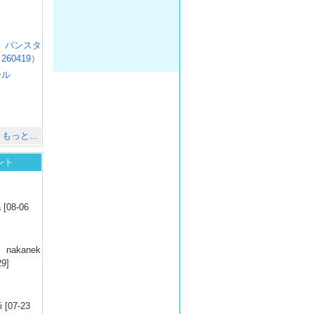
）
R3 パンスタ
60419）
ール
）
出
）
もっと...
ント
）
 [08-06
）
nakanek
29]
）
 [07-23