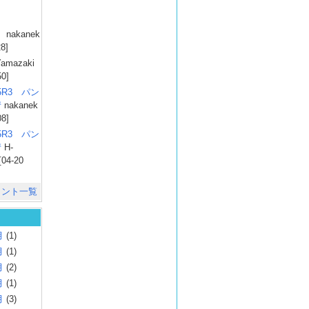
）
nakanek
28]
amazaki
50]
025R3 パン
彗
nakanek
08]
025R3 パン
彗
H-
[04-20
メント一覧
月
(1)
月
(1)
月
(2)
月
(1)
月
(3)