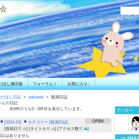
会
だほし掲示板
フォーラム！
お気に入り♪
おだほし日記
>
nakanek
> 観測日誌
さんの日記
全
0
件のうち
0
-
0
件目を表示しています。
アバター
[2024-10]
カテゴリー [観測日誌]
[投稿日
] [タイトル
] [アクセス数
]
日記はありません
<<
2024-