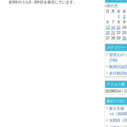
全
0
件のうち
0
-
0
件目を表示しています。
«前の月
日
月
火
水
1
2
6
7
8
9
13
14
15
16
20
21
22
23
27
28
29
30
カテゴリー
管理人の
(746)
観測日誌(3
未分類(39)
アクセス数
18296514 
最近の日記
富士五湖
+α（26080
太郎坊（26
パールふ