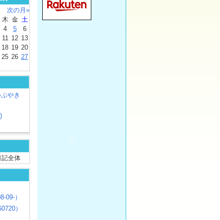
次の月»
木
金
土
4
5
6
11
12
13
18
19
20
25
26
27
つぶやき
)
/ 日記全体
8-09-）
0720）
じ