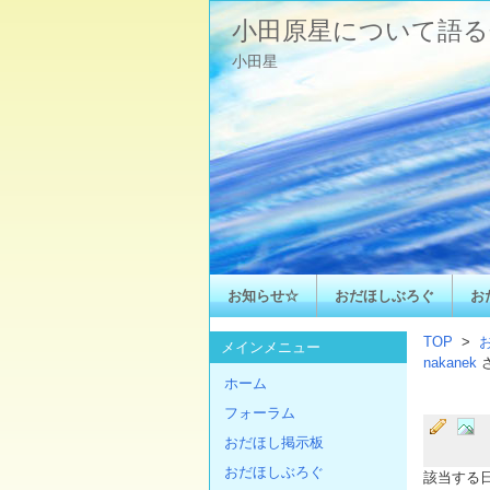
小田原星について語る
小田星
お知らせ☆
おだほしぶろぐ
お
TOP
>
メインメニュー
nakanek
ホーム
フォーラム
おだほし掲示板
おだほしぶろぐ
該当する