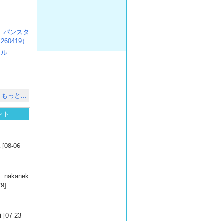
）
R3 パンスタ
60419）
ール
）
出
）
もっと...
ント
）
 [08-06
）
nakanek
29]
）
 [07-23