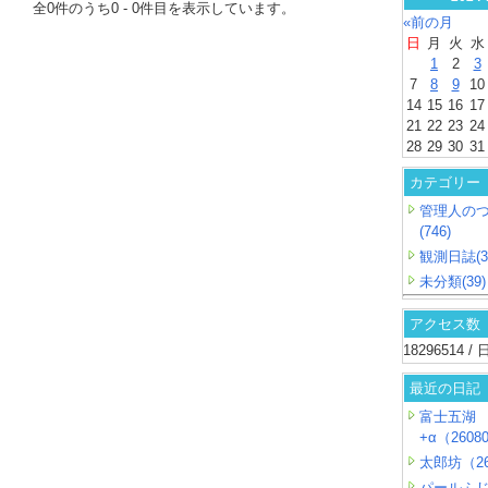
全
0
件のうち
0
-
0
件目を表示しています。
«前の月
日
月
火
水
1
2
3
7
8
9
10
14
15
16
17
21
22
23
24
28
29
30
31
カテゴリー
管理人の
(746)
観測日誌(3
未分類(39)
アクセス数
18296514 
最近の日記
富士五湖
+α（26080
太郎坊（26
パールふ