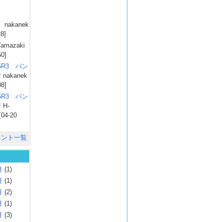
）
nakanek
28]
amazaki
50]
025R3 パン
彗
nakanek
08]
025R3 パン
彗
H-
[04-20
メント一覧
月
(1)
月
(1)
月
(2)
月
(1)
月
(3)