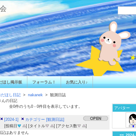
会
だほし掲示板
フォーラム！
お気に入り♪
おだほし日記
>
nakanek
> 観測日誌
さんの日記
全
0
件のうち
0
-
0
件目を表示しています。
アバター
[2024-1]
カテゴリー [観測日誌]
[投稿日
] [タイトル
] [アクセス数
]
日記はありません
<<
2024