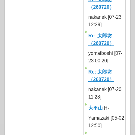
（260720）
nakanek [07-23
12:29]
Re: 太郎坊
（260720）
yomaiboshi [07-
23 00:20]
Re: 太郎坊
（260720）
nakanek [07-20
11:28]
大平山
H-
Yamazaki [05-02
12:50]