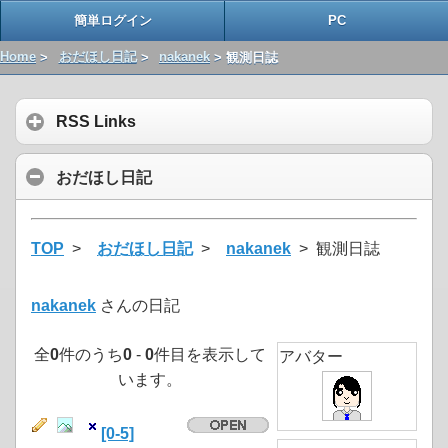
簡単ログイン
PC
Home
>
おだほし日記
>
nakanek
> 観測日誌
RSS Links
おだほし日記
TOP
>
おだほし日記
>
nakanek
> 観測日誌
nakanek
さんの日記
全
0
件のうち
0
-
0
件目を表示して
アバター
います。
[0-5]