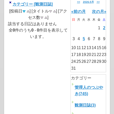
<<
2026-5月
>>
カテゴリー [観測日誌]
[投稿日
] [タイトル
] [アク
«前の月
次の月»
セス数
]
日
月
火
水
木
金
土
該当する日記はありません
1
2
全
0
件のうち
0
-
0
件目を表示して
います。
3
4
5
6
7
8
9
10
11
12
13
14
15
16
17
18
19
20
21
22
23
24
25
26
27
28
29
30
31
カテゴリー
管理人のつぶや
き(745)
観測日誌(3)