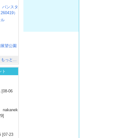
R3 パンスタ
60419）
ール
）
出
）
湖展望公園
）
もっと...
ント
）
 [08-06
）
nakanek
29]
）
 [07-23