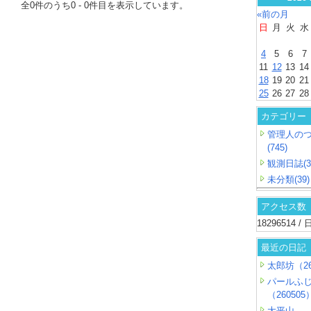
全
0
件のうち
0
-
0
件目を表示しています。
«前の月
日
月
火
水
4
5
6
7
11
12
13
14
18
19
20
21
25
26
27
28
カテゴリー
管理人の
(745)
観測日誌(3
未分類(39)
アクセス数
18296514 
最近の日記
太郎坊（26
パールふ
（260505
大平山