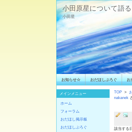
小田原星について語る
小田星
お知らせ☆
おだほしぶろぐ
お
TOP
>
メインメニュー
nakanek
ホーム
フォーラム
おだほし掲示板
おだほしぶろぐ
該当する