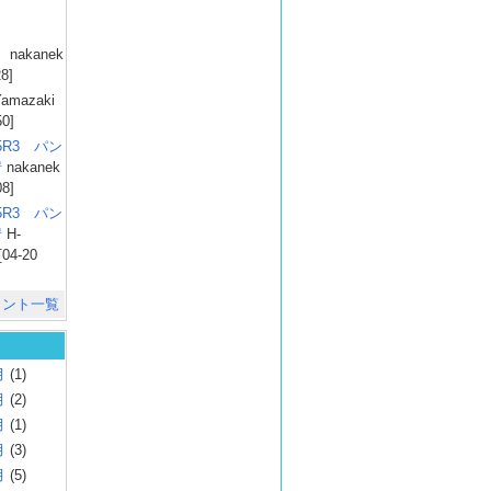
）
nakanek
28]
amazaki
50]
025R3 パン
彗
nakanek
08]
025R3 パン
彗
H-
[04-20
メント一覧
月
(1)
月
(2)
月
(1)
月
(3)
月
(5)