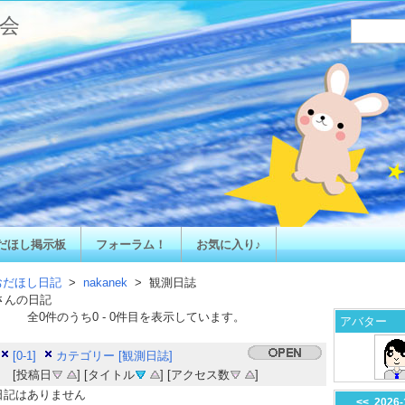
会
だほし掲示板
フォーラム！
お気に入り♪
おだほし日記
>
nakanek
> 観測日誌
さんの日記
全
0
件のうち
0
-
0
件目を表示しています。
アバター
[0-1]
カテゴリー [観測日誌]
[投稿日
] [タイトル
] [アクセス数
]
日記はありません
<<
2026