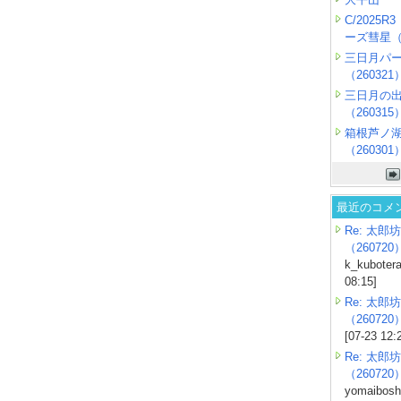
C/2025
ーズ彗星（2
三日月パ
（260321
三日月の
（260315
箱根芦ノ
（260301
最近のコメ
Re: 太郎坊
（260720
k_kubotera
08:15]
Re: 太郎坊
（260720
[07-23 12:
Re: 太郎坊
（260720
yomaiboshi