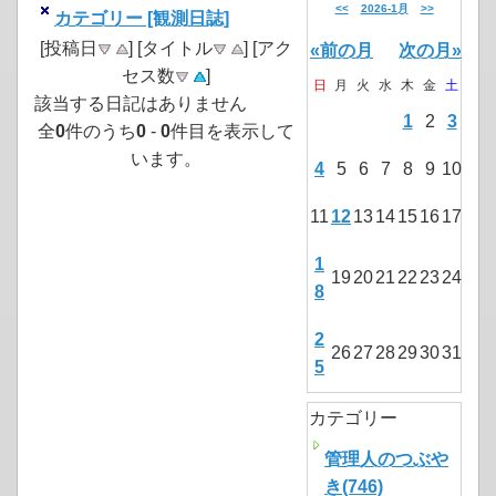
<<
2026-1月
>>
カテゴリー [観測日誌]
[投稿日
] [タイトル
] [アク
«前の月
次の月»
セス数
]
日
月
火
水
木
金
土
該当する日記はありません
1
2
3
全
0
件のうち
0
-
0
件目を表示して
います。
4
5
6
7
8
9
10
11
12
13
14
15
16
17
1
19
20
21
22
23
24
8
2
26
27
28
29
30
31
5
カテゴリー
管理人のつぶや
き(746)