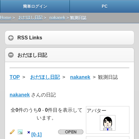
簡単ログイン
PC
Home
>
おだほし日記
>
nakanek
> 観測日誌
RSS Links
おだほし日記
TOP
>
おだほし日記
>
nakanek
> 観測日誌
nakanek
さんの日記
全
0
件のうち
0
-
0
件目を表示して
アバター
います。
[0-1]