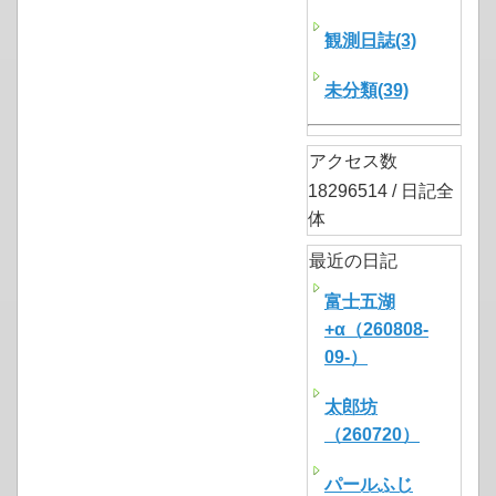
観測日誌(3)
未分類(39)
アクセス数
18296514 / 日記全
体
最近の日記
富士五湖
+α（260808-
09-）
太郎坊
（260720）
パールふじ