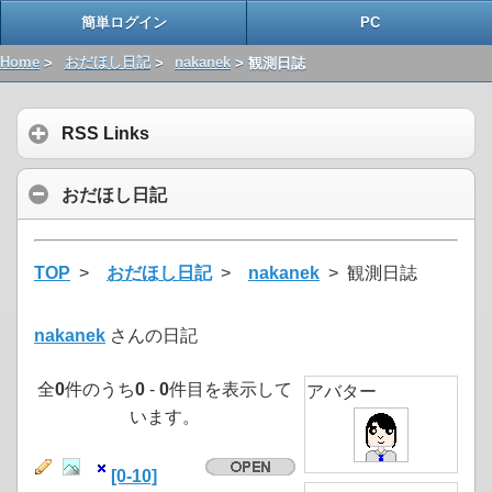
簡単ログイン
PC
Home
>
おだほし日記
>
nakanek
> 観測日誌
RSS Links
おだほし日記
TOP
>
おだほし日記
>
nakanek
> 観測日誌
nakanek
さんの日記
全
0
件のうち
0
-
0
件目を表示して
アバター
います。
[0-10]