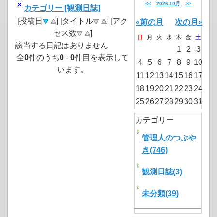
<<
2026-10月
>>
カテゴリー [観測日誌]
[投稿日
] [タイトル
] [アク
«前の月
次の月»
セス数
]
日
月
火
水
木
金
土
該当する日記はありません
1
2
3
全
0
件のうち
0
-
0
件目を表示して
4
5
6
7
8
9
10
います。
11
12
13
14
15
16
17
18
19
20
21
22
23
24
25
26
27
28
29
30
31
カテゴリー
管理人のつぶや
き(746)
観測日誌(3)
未分類(39)