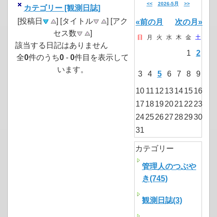
<<
2026-5月
>>
カテゴリー [観測日誌]
[投稿日
] [タイトル
] [アク
«前の月
次の月»
セス数
]
日
月
火
水
木
金
土
該当する日記はありません
1
2
全
0
件のうち
0
-
0
件目を表示して
います。
3
4
5
6
7
8
9
10
11
12
13
14
15
16
17
18
19
20
21
22
23
24
25
26
27
28
29
30
31
カテゴリー
管理人のつぶや
き(745)
観測日誌(3)