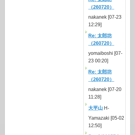
（260720）
nakanek [07-23
12:29]
Re: 太郎坊
（260720）
yomaiboshi [07-
23 00:20]
Re: 太郎坊
（260720）
nakanek [07-20
11:28]
大平山
H-
Yamazaki [05-02
12:50]