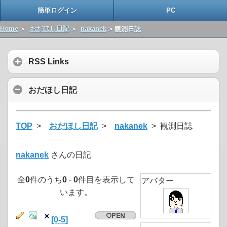
簡単ログイン
PC
Home
>
おだほし日記
>
nakanek
> 観測日誌
RSS Links
おだほし日記
TOP
>
おだほし日記
>
nakanek
> 観測日誌
nakanek
さんの日記
全
0
件のうち
0
-
0
件目を表示して
アバター
います。
[0-5]