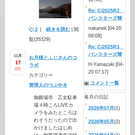
Re: C/2025R3
パンスターズ彗
nakanek [04-20
2
|
続きを読む
| 閲
08:08]
覧(35329)
Re: C/2025R3
パンスターズ彗
11月
お月様とふじさんのコ
17
H-Yamazaki [04-
ラボ
(日)
20 07:17]
カテゴリー
コメント一覧
管理人のつぶやき
各月の日記
御殿場市 乙女駐車
場４時ころLIVEカ
2026年07月
(1)
メラをみたところは
れそうだったので出
2026年05月
(2)
かけましたはじめ