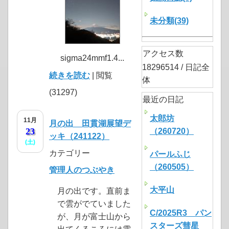
未分類(39)
アクセス数
sigma24mmf1.4...
18296514 / 日記全
続きを読む
| 閲覧
体
(31297)
最近の日記
太郎坊
11月
月の出 田貫湖展望デ
23
（260720）
ッキ（241122）
(土)
カテゴリー
パールふじ
（260505）
管理人のつぶやき
大平山
月の出です。直前ま
で雲がでていました
C/2025R3 パン
が、月が富士山から
スターズ彗星