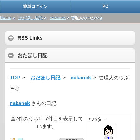
簡単ログイン
PC
Home
>
おだほし日記
>
nakanek
> 管理人のつぶやき
RSS Links
おだほし日記
TOP
>
おだほし日記
>
nakanek
> 管理人のつぶ
やき
nakanek
さんの日記
全
7
件のうち
1
-
7
件目を表示して
アバター
います。