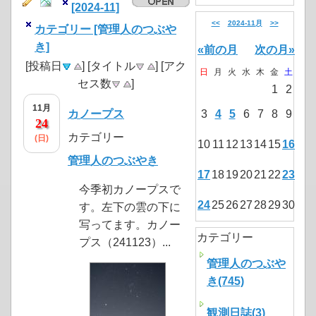
[2024-11]
<<
2024-11月
>>
カテゴリー [管理人のつぶや
き]
«前の月
次の月»
[投稿日
] [タイトル
] [アク
日
月
火
水
木
金
土
セス数
]
1
2
11月
カノープス
3
4
5
6
7
8
9
24
カテゴリー
(日)
10
11
12
13
14
15
16
管理人のつぶやき
17
18
19
20
21
22
23
今季初カノープスで
24
25
26
27
28
29
30
す。左下の雲の下に
写ってます。カノー
カテゴリー
プス（241123）...
管理人のつぶや
き(745)
観測日誌(3)