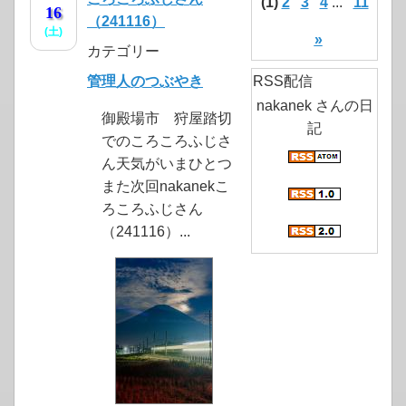
(1)
2
3
4
...
11
16
（241116）
(土)
»
カテゴリー
管理人のつぶやき
RSS配信
nakanek さんの日
御殿場市 狩屋踏切
記
でのころころふじさ
ん天気がいまひとつ
また次回nakanekこ
ろころふじさん
（241116）...