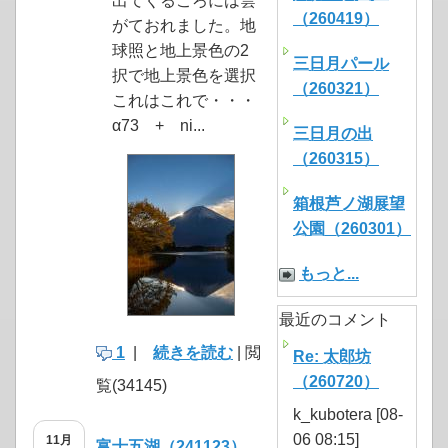
出てくるころには雲
（260419）
がておれました。地
球照と地上景色の2
三日月パール
択で地上景色を選択
（260321）
これはこれで・・・
α73 + ni...
三日月の出
（260315）
箱根芦ノ湖展望
公園（260301）
もっと...
最近のコメント
1
|
続きを読む
| 閲
Re: 太郎坊
（260720）
覧(34145)
k_kubotera [08-
06 08:15]
11月
富士五湖（241123）