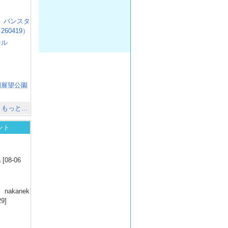
R3 パンスタ
60419）
ール
）
出
）
湖展望公園
）
もっと...
ント
）
 [08-06
）
nakanek
29]
）