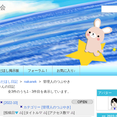
会
だほし掲示板
フォーラム！
お気に入り♪
おだほし日記
>
nakanek
> 管理人のつぶやき
さんの日記
全
3
件のうち
1
-
3
件目を表示しています。
アバター
[2022-10]
カテゴリー [管理人のつぶやき]
[投稿日
] [タイトル
] [アクセス数
]
<<
2022-