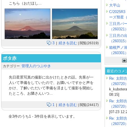
こちら（おだほし...
大平山
C/2025
ーズ彗星（2
三日月パ
（260321
三日月の
（260315
3
続きを読む
|
| 閲覧(26319)
箱根芦ノ
（260301
ポタ赤
管理人のつぶやき
カテゴリー
最近のコメ
先日星景写真の撮影に出かけたときの話。先客が一
Re: 太郎坊
人いて準備をしていたので、お隣いいですかと声を
（260720
かけ、了解いただいて準備を済まして撮影を開始し
k_kubotera
たところ、お隣さんいつ...
08:15]
Re: 太郎坊
1
続きを読む
|
| 閲覧(24417)
（260720
[07-23 12:
全
3
件のうち
1
-
3
件目を表示しています。
Re: 太郎坊
（260720