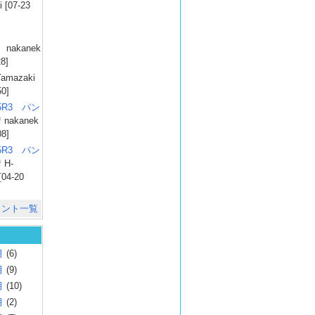
 [07-23
）
nakanek
28]
amazaki
50]
025R3 パン
彗
nakanek
08]
025R3 パン
彗
H-
[04-20
メント一覧
月
(6)
月
(9)
月
(10)
月
(2)