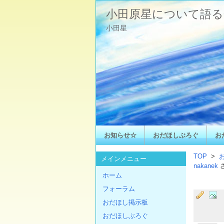
小田原星について語る
小田星
お知らせ☆
おだほしぶろぐ
お
TOP
>
メインメニュー
nakanek
ホーム
フォーラム
おだほし掲示板
おだほしぶろぐ