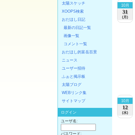
太陽スケッチ
10月
31
XOOPS検索
(月)
おだほし日記
最新の日記一覧
画像一覧
コメント一覧
おだほし的富岳百景
ニュース
ユーザー招待
ふぉと掲示板
太陽ブログ
WEBリンク集
10月
サイトマップ
12
ログイン
(水)
ユーザ名:
パスワード: