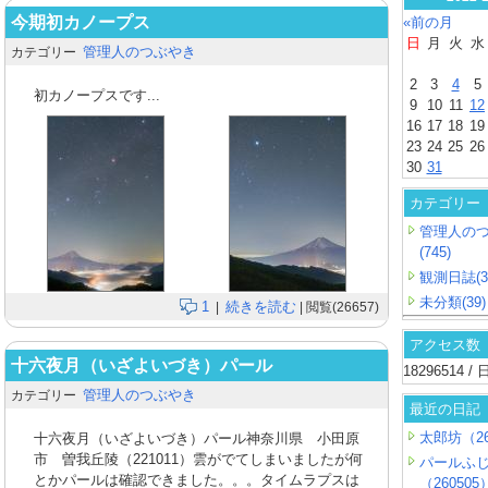
今期初カノープス
«前の月
日
月
火
水
管理人のつぶやき
カテゴリー
2
3
4
5
初カノープスです...
9
10
11
12
16
17
18
19
23
24
25
26
30
31
カテゴリー
管理人の
(745)
観測日誌(3
未分類(39)
1
続きを読む
|
| 閲覧(26657)
アクセス数
十六夜月（いざよいづき）パール
18296514 
管理人のつぶやき
カテゴリー
最近の日記
太郎坊（26
十六夜月（いざよいづき）パール神奈川県 小田原
市 曽我丘陵（221011）雲がでてしまいましたが何
パールふ
とかパールは確認できました。。。タイムラプスは
（260505