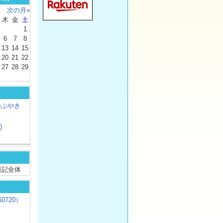
次の月»
木
金
土
1
6
7
8
13
14
15
20
21
22
27
28
29
つぶやき
)
/ 日記全体
0720）
じ
）