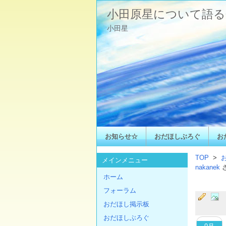
小田原星について語る
小田星
お知らせ☆
おだほしぶろぐ
お
TOP
>
メインメニュー
nakanek
ホーム
フォーラム
おだほし掲示板
おだほしぶろぐ