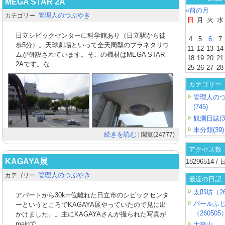
MEGA STAR 2A
«前の月
管理人のつぶやき
カテゴリー
日
月
火
水
日立シビックセンターに科学館あり（日立駅から徒
4
5
6
7
歩5分）。天球劇場といって全天周型のプラネタリウ
11
12
13
14
ムが併設されています。そこの機材はMEGA STAR
18
19
20
21
2Aです。な...
25
26
27
28
カテゴリー
管理人の
(745)
観測日誌(3
未分類(39)
続きを読む
| 閲覧(24777)
アクセス数
KAGAYA展
18296514 
管理人のつぶやき
カテゴリー
最近の日記
太郎坊（26
アパートから30km位離れた日立市のシビックセンタ
パールふ
ーというところでKAGAYA展やっていたので見に出
（260505
かけました。。主にKAGAYAさんが撮られた写真が
mainで...
大平山