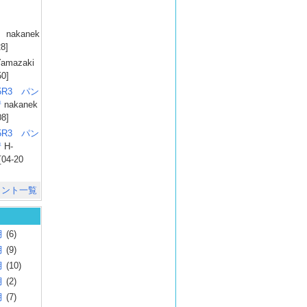
）
nakanek
28]
amazaki
50]
025R3 パン
彗
nakanek
08]
025R3 パン
彗
H-
[04-20
メント一覧
月
(6)
月
(9)
月
(10)
月
(2)
月
(7)