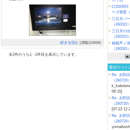
C/2025
ーズ彗星（2
三日月パ
（260321
三日月の
（260315
続きを読む
| 閲覧(24938)
箱根芦ノ
（260301
全
2
件のうち
1
-
2
件目を表示しています。
最近のコメ
Re: 太郎坊
（260720
k_kubotera
08:15]
Re: 太郎坊
（260720
[07-23 12:
Re: 太郎坊
（260720
yomaiboshi