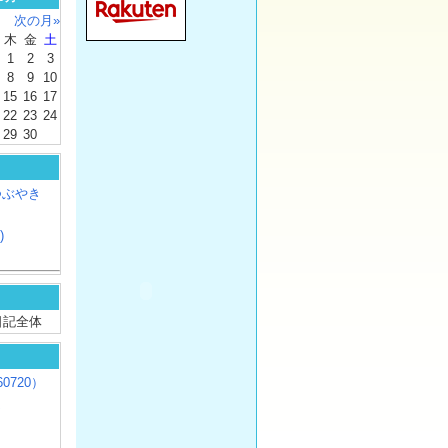
次の月»
木
金
土
1
2
3
8
9
10
15
16
17
22
23
24
29
30
つぶやき
)
/ 日記全体
0720）
じ
）