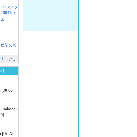
R3 パンスタ
60419）
ール
）
出
）
湖展望公園
）
もっと...
ント
）
 [08-06
）
nakanek
29]
）
 [07-23