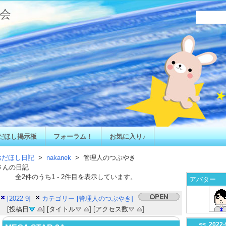
会
だほし掲示板
フォーラム！
お気に入り♪
おだほし日記
>
nakanek
> 管理人のつぶやき
さんの日記
全
2
件のうち
1
-
2
件目を表示しています。
アバター
[2022-9]
カテゴリー [管理人のつぶやき]
[投稿日
] [タイトル
] [アクセス数
]
<<
2022