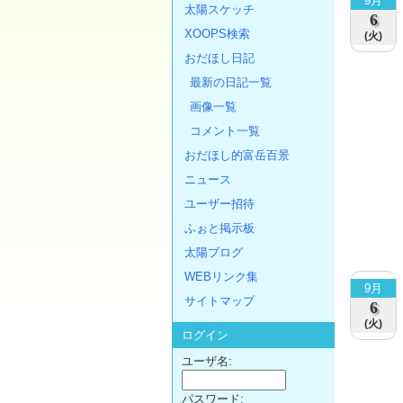
9月
太陽スケッチ
6
XOOPS検索
(火)
おだほし日記
最新の日記一覧
画像一覧
コメント一覧
おだほし的富岳百景
ニュース
ユーザー招待
ふぉと掲示板
太陽ブログ
WEBリンク集
9月
サイトマップ
6
(火)
ログイン
ユーザ名:
パスワード: